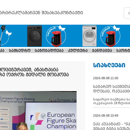
არი
რეკლამა
ჩვენ შესახებ
კონტაქტი
კა
სამხედრო
საზოგადოება
კულტურა
ჯანდაცვა
სპორტ
ᲡᲘᲐᲮᲚᲔᲔᲑᲘ
ოციგურავემ, ანასტასია
ირე ოქროს მედალი მოიპოვა
2026-08-08 11:00
საგარეო საქმეთა
დღესაც, ოკუპაცი
რუსეთი არ ასრუ
საგარეო საქმეთა ს
შუამავლ
ოკუპაციის 18 წლის
ასრულებს ევროკავ
დადებულ 2008 წლის
შეწყვეტის შეთანხმე
2026-08-08 10:49
აფართოებს საკუთ
ოკუპირებულ რეგიონ
ეკა კუპატაძე - "
მილიტარიზაციის პ
ვისაც გიგა სექს
დგამს ნაბიჯებს მა