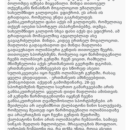
ბოლომდე იქნება მიყვანილი. მინდა თითოეულ
თქვენგანს წინასწარ მოგილოცოთ უმაღლესი
სახელმწიფო ჯილდოები. ვფიქრობ, ეს არის ის
ტრადიცია, რომელიც უნდა გაგრძელდეს.
განსაკუთრებული ფასი აქვს იმ ჯილდოებს, რომელთაც
თქვენ იღებთ სპორტულ ასპარეზობებზე, თუმცა,
სახელმწიფო ჯილდოს სხვა ფასი აქვს და ვფიქრობ, ამ
ტრადიციას მომავალშიც აუცილებლად ასე
გავაგრძელებთ. მინდა, კიდევ ერთხელ მოგილოცოთ,
მადლობა გადაგიხადოთ და მინდა მადლობა
გადავუხადო ოლიმპიური გუნდის თითოეულ წევრს,
თითოეულ სპორტსმენს, რომელიც იყო წარმოდგენილი
ჩვენს ოლიმპიურ გუნდში. ჩვენ ვიცით, რამხელა
მნიშვნელობა აქვს ერთმანეთის გვერდში დგომას,
ერთმანეთის გამხნევებას და სწორედ ასეთი
სულისკვეთება იყო ჩვენს ოლიმპიურ გუნდში, რასაც
ყველა ვხედავდით, - ერთმანეთს ამხნევებდით,
ქომაგობდით. აქედან გამომდინარე, 28-ვე
სპორტსმენის წვლილი საერთო გამარჯვებაში არის
განსაკუთრებული. ყველას დიდი მადლობა ამისთვის.
ამ გუნდში წარმოდგენილნი იყვნენ ჩვენი
განსაკუთრებით ღვაწლმოსილი სპორტსმენები. არ
შეიძლება არ აღვნიშნოთ ქალბატონი ნინო სალუქვაძე,
რომელიც მეათედ იყო წარმოდგენილი ოლიმპიადაზე
და არაერთგზის იყო ჩვენი გუნდის მედროშე.
ქალბატონი ნინო არის ოლიმპიური ჩემპიონი, სამივე
სინჯის მედლის მფლობელი, მრავალგზის მსოფლიო,
ევროპის ჩემპიონი და, რა თქმა უნდა, როცა ასეთი