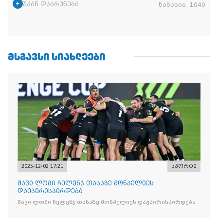
უკან დაბრუნება
ნანახია:
1049
ᲛᲡᲒᲐᲕᲡᲘ ᲡᲘᲐᲮᲚᲔᲔᲑᲘ
2025-12-02 17:21
სპორტი
შავი ლომი ჩელენჯ თასაზე მონპელიეს
დაუპირისპირდება
შავი ლომი ჩელენჯ თასაზე მონპელიეს დაუპირისპირდება