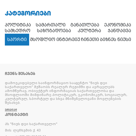
ᲙᲐᲢᲔᲒᲝᲠᲘᲔᲑᲘ
პოლიტიკა
სამართალი
განათლება
ეკონომიკა
სამხედრო
საზოგადოება
კულტურა
ჯანდაცვა
სპორტი
მსოფლიო
ინტერვიუ
ჩინეთი
ბიზნეს ნიუსი
ᲩᲕᲔᲜᲡ ᲨᲔᲡᲐᲮᲔᲑ
დამოუკიდებელი საინფორმაციო სააგენტო “ნიუს დეი
საქართველო” მუშაობს რეალურ რეჟიმში და ავრცელებს
ამომწურავ, ობიექტურ ინფორმაციას საქართველოსა და
მსოფლიოში მიმდინარე პოლიტიკურ, ეკონომიკურ, სოციალურ,
კულტურულ, სპორტულ და სხვა მნიშვნელოვანი მოვლენების
შესახებ.
ᲕᲠᲪᲚᲐᲓ
ᲙᲝᲜᲢᲐᲥᲢᲘ
პს "ნიუს დეი საქართველო"
მის: ლეჩხუმის ქ. 43