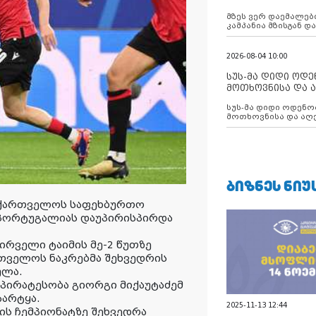
აუცილებლობას გ
მზეს ვერ დაემალები
კამპანია მზისგან 
გვახსენებს
2026-08-04 10:00
სუს-მა დიდი ოდ
მოთხოვნისა და ა
ბათუმის მერიის
სუს-მა დიდი ოდენობით ქრთამის
დააკავა
მოთხოვნისა და აღე
მერიის თანამშრომ
ᲑᲘᲖᲜᲔᲡ ᲜᲘᲣ
საქართველოს საფეხბურთო
 პორტუგალიას დაუპირისპირდა
ირველი ტაიმის მე-2 წუთზე
რთველოს ნაკრებმა შეხვედრის
ულა.
პირატესობა გიორგი მიქაუტაძემ
არტყა.
2025-11-13 12:44
ის ჩემპიონატზე შეხვედრა