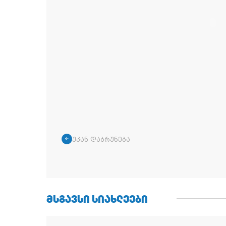
უკან დაბრუნება
ᲛᲡᲒᲐᲕᲡᲘ ᲡᲘᲐᲮᲚᲔᲔᲑᲘ