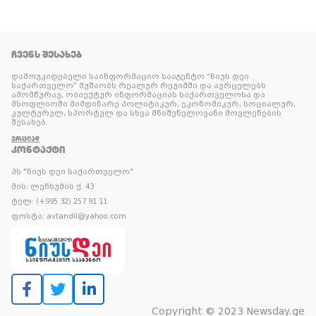
ᲩᲕᲔᲜᲡ ᲨᲔᲡᲐᲮᲔᲑ
დამოუკიდებელი საინფორმაციო სააგენტო “ნიუს დეი
საქართველო” მუშაობს რეალურ რეჟიმში და ავრცელებს
ამომწურავ, ობიექტურ ინფორმაციას საქართველოსა და
მსოფლიოში მიმდინარე პოლიტიკურ, ეკონომიკურ, სოციალურ,
კულტურულ, სპორტულ და სხვა მნიშვნელოვანი მოვლენების
შესახებ.
ᲕᲠᲪᲚᲐᲓ
ᲙᲝᲜᲢᲐᲥᲢᲘ
პს "ნიუს დეი საქართველო"
მის: ლეჩხუმის ქ. 43
ტელ: (+995 32) 257 91 11
ფოსტა: avtandil@yahoo.com
Copyright © 2023 Newsday.ge