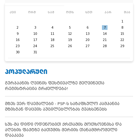
კვი
ორშ
სამ
ოთხ
ხუთ
პარ
შაბ
1
2
3
4
5
6
7
8
9
10
11
12
13
14
15
16
17
18
19
20
21
22
23
24
25
26
27
28
29
30
31
ᲞᲝᲞᲣᲚᲐᲠᲣᲚᲘ
გურჯაანის ღვინის ფესტივალზე მეღვინეთა
რეგისტრაცია გრძელდება!
მზეს ვერ დაემალები - PSP-ს საზაფხულო კამპანია
მზისგან დაცვის აუცილებლობას გვახსენებს
სუს-მა დიდი ოდენობით ქრთამის მოთხოვნისა და
აღების ფაქტზე ბათუმის მერიის თანამშრომელი
დააკავა