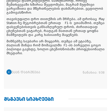
ცხენზეა დამოკიდებული. სამწუხაროდ, ორივე
შემთხვევაში ხშირია შეცდომები, მაგრამ მუდმივი
ვარჯიშითა და მწვრთნელების დახმარებით, ვცდილობ
გამოვასწორო.
თავისუფალი დრო თითქმის არ მრჩება, ამ დროსაც Play
Station-ზე მეგობრებთან ერთად F1-ს ვთამაშობ, თუმცა
დასვენებისთვის განსაზღვრულ დროს, ძირითადად
ცხენებთან ვატარებ, რადგან მათთან ერთად ყოფნა
მამშვიდებს და კარგ ხასიათზე მაყენებს.
მიზნებზე საუბარი არ მიყვარს, თუმცა ამ ეტაპზე,
ძალიან მინდა რომ მომავალში F1-ის პირველი გოგო
პილოტი გავხდე, ხოლო ცხენოსნობაში პროფესიონალი
მხედარი.
უკან დაბრუნება
ნანახია:
938
ᲛᲡᲒᲐᲕᲡᲘ ᲡᲘᲐᲮᲚᲔᲔᲑᲘ