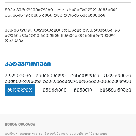
მზეს ვერ დაემალები - PSP-ს საზაფხულო კამპანია
მზისგან დაცვის აუცილებლობას გვახსენებს
სუს-მა დიდი ოდენობით ქრთამის მოთხოვნისა და
აღების ფაქტზე ბათუმის მერიის თანამშრომელი
დააკავა
ᲙᲐᲢᲔᲒᲝᲠᲘᲔᲑᲘ
პოლიტიკა
სამართალი
განათლება
ეკონომიკა
სამხედრო
საზოგადოება
კულტურა
ჯანდაცვა
სპორტი
მსოფლიო
ინტერვიუ
ჩინეთი
ბიზნეს ნიუსი
ᲩᲕᲔᲜᲡ ᲨᲔᲡᲐᲮᲔᲑ
დამოუკიდებელი საინფორმაციო სააგენტო “ნიუს დეი