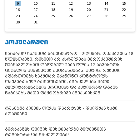
9
10
11
12
13
14
15
16
17
18
19
20
21
22
23
24
25
26
27
28
29
30
31
ᲞᲝᲞᲣᲚᲐᲠᲣᲚᲘ
საგარეო საქმეთა სამინისტრო - დღესაც, ოკუპაციის 18
წლისთავზე, რუსეთი არ ასრულებს ევროკავშირის
შუამავლობით დადებულ 2008 წლის 12 აგვისტოს
ცეცხლის შეწყვეტის შეთანხმებას. მეტიც, რუსეთი
აფართოებს საკუთარ უკანონო კონტროლს
ოკუპირებულ რეგიონებში, აგრძელებს მათი
მილიტარიზაციის პროცესს და აქტიურად დგამს
ნაბიჯებს მათი ფაქტობრივი ანექსიისკენ
რუსებმა კიევის ოლქს დაარტყეს - დაიღუპა სამი
ადამიანი
გურჯაანის ღვინის ფესტივალზე მეღვინეთა
რეგისტრაცია გრძელდება!