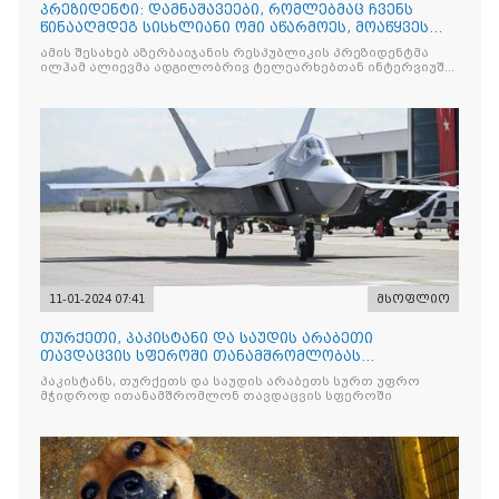
პრეზიდენტი: დამნაშავეები, რომლებმაც ჩვენს
წინააღმდეგ სისხლიანი ომი აწარმოეს, მოაწყვეს
ხოჯალის გენოციდი, პასუხს აგებენ სასამართლოს
ამის შესახებ აზერბაიჯანის რესპუბლიკის პრეზიდენტმა
წინაშე
ილჰამ ალიევმა ადგილობრივ ტელეარხებთან ინტერვიუში
განაცხადა
11-01-2024 07:41
მსოფლიო
თურქეთი, პაკისტანი და საუდის არაბეთი
თავდაცვის სფეროში თანამშრომლობას
აძლიერებენ
პაკისტანს, თურქეთს და საუდის არაბეთს სურთ უფრო
მჭიდროდ ითანამშრომლონ თავდაცვის სფეროში