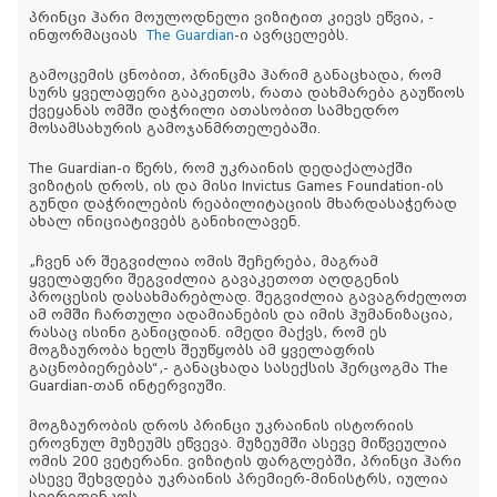
პრინცი ჰარი მოულოდნელი ვიზიტით კიევს ეწვია, -
ინფორმაციას
The Guardian
-ი ავრცელებს.
გამოცემის ცნობით, პრინცმა ჰარიმ განაცხადა, რომ
სურს ყველაფერი გააკეთოს, რათა დახმარება გაუწიოს
ქვეყანას ომში დაჭრილი ათასობით სამხედრო
მოსამსახურის გამოჯანმრთელებაში.
The Guardian-ი წერს, რომ უკრაინის დედაქალაქში
ვიზიტის დროს, ის და მისი Invictus Games Foundation-ის
გუნდი დაჭრილების რეაბილიტაციის მხარდასაჭერად
ახალ ინიციატივებს განიხილავენ.
„ჩვენ არ შეგვიძლია ომის შეჩერება, მაგრამ
ყველაფერი შეგვიძლია გავაკეთოთ აღდგენის
პროცესის დასახმარებლად. შეგვიძლია გავაგრძელოთ
ამ ომში ჩართული ადამიანების და იმის ჰუმანიზაცია,
რასაც ისინი განიცდიან. იმედი მაქვს, რომ ეს
მოგზაურობა ხელს შეუწყობს ამ ყველაფრის
გაცნობიერებას“,- განაცხადა სასექსის ჰერცოგმა The
Guardian-თან ინტერვიუში.
მოგზაურობის დროს პრინცი უკრაინის ისტორიის
ეროვნულ მუზეუმს ეწვევა. მუზეუმში ასევე მიწვეულია
ომის 200 ვეტერანი. ვიზიტის ფარგლებში, პრინცი ჰარი
ასევე შეხვდება უკრაინის პრემიერ-მინისტრს, იულია
სვირიდენკოს.