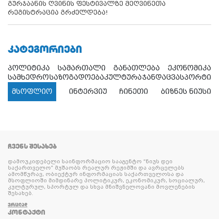
გურჯაანის ღვინის ფესტივალზე მეღვინეთა
რეგისტრაცია გრძელდება!
ᲙᲐᲢᲔᲒᲝᲠᲘᲔᲑᲘ
პოლიტიკა
სამართალი
განათლება
ეკონომიკა
სამხედრო
საზოგადოება
კულტურა
ჯანდაცვა
სპორტი
მსოფლიო
ინტერვიუ
ჩინეთი
ბიზნეს ნიუსი
ᲩᲕᲔᲜᲡ ᲨᲔᲡᲐᲮᲔᲑ
დამოუკიდებელი საინფორმაციო სააგენტო “ნიუს დეი
საქართველო” მუშაობს რეალურ რეჟიმში და ავრცელებს
ამომწურავ, ობიექტურ ინფორმაციას საქართველოსა და
მსოფლიოში მიმდინარე პოლიტიკურ, ეკონომიკურ, სოციალურ,
კულტურულ, სპორტულ და სხვა მნიშვნელოვანი მოვლენების
შესახებ.
ᲕᲠᲪᲚᲐᲓ
ᲙᲝᲜᲢᲐᲥᲢᲘ