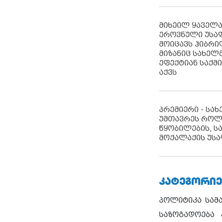
მიხეილ ყაველ
ეროვნული უსა
მოიცავს ჰიბრ
მიზანიც სახელმ
ეფექტიან საქმ
აქვს
პრემიერი - სა
უმთავრეს როლ
წყობილების, ს
მოქალაქის უსა
ᲙᲐᲢᲔᲒᲝᲠᲘᲔ
პოლიტიკა
სამ
საზოგადოება