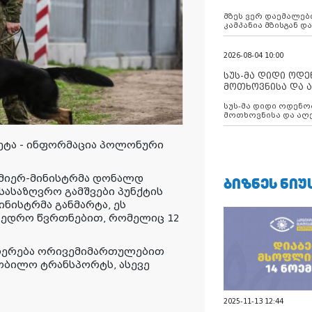
აუცილებლობას გ
მზეს ვერ დაემალები
კამპანია მზისგან 
გვახსენებს
2026-08-04 10:00
სუს-მა დიდი ოდ
მოთხოვნისა და ა
ბათუმის მერიის
სუს-მა დიდი ოდენობით ქრთამის
დააკავა
მოთხოვნისა და აღე
მერიის თანამშრომ
ეტა - ინფორმაცია პოლონური
მიერ-მინისტრმა დონალდ
ᲑᲘᲖᲜᲔᲡ ᲜᲘᲣ
სასაზღვრო გამშვები პუნქტის
ნისტრმა განმარტა, ეს
ხედრო წვრთნებით, რომელიც 12
ჩერება ორივემიმართულებით
ობილო ტრანსპორტს, ასევე
2025-11-13 12:44