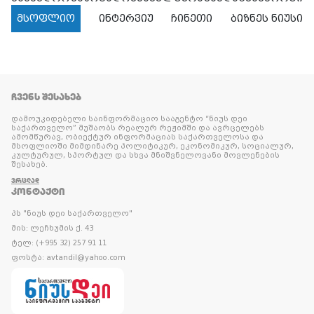
მსოფლიო
ინტერვიუ
ჩინეთი
ბიზნეს ნიუსი
ᲩᲕᲔᲜᲡ ᲨᲔᲡᲐᲮᲔᲑ
დამოუკიდებელი საინფორმაციო სააგენტო “ნიუს დეი
საქართველო” მუშაობს რეალურ რეჟიმში და ავრცელებს
ამომწურავ, ობიექტურ ინფორმაციას საქართველოსა და
მსოფლიოში მიმდინარე პოლიტიკურ, ეკონომიკურ, სოციალურ,
კულტურულ, სპორტულ და სხვა მნიშვნელოვანი მოვლენების
შესახებ.
ᲕᲠᲪᲚᲐᲓ
ᲙᲝᲜᲢᲐᲥᲢᲘ
პს "ნიუს დეი საქართველო"
მის: ლეჩხუმის ქ. 43
ტელ: (+995 32) 257 91 11
ფოსტა: avtandil@yahoo.com