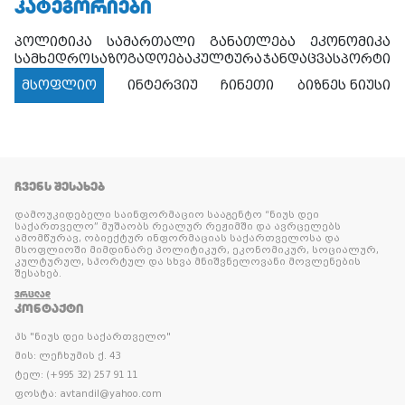
ᲙᲐᲢᲔᲒᲝᲠᲘᲔᲑᲘ
პოლიტიკა
სამართალი
განათლება
ეკონომიკა
სამხედრო
საზოგადოება
კულტურა
ჯანდაცვა
სპორტი
მსოფლიო
ინტერვიუ
ჩინეთი
ბიზნეს ნიუსი
ᲩᲕᲔᲜᲡ ᲨᲔᲡᲐᲮᲔᲑ
დამოუკიდებელი საინფორმაციო სააგენტო “ნიუს დეი
საქართველო” მუშაობს რეალურ რეჟიმში და ავრცელებს
ამომწურავ, ობიექტურ ინფორმაციას საქართველოსა და
მსოფლიოში მიმდინარე პოლიტიკურ, ეკონომიკურ, სოციალურ,
კულტურულ, სპორტულ და სხვა მნიშვნელოვანი მოვლენების
შესახებ.
ᲕᲠᲪᲚᲐᲓ
ᲙᲝᲜᲢᲐᲥᲢᲘ
პს "ნიუს დეი საქართველო"
მის: ლეჩხუმის ქ. 43
ტელ: (+995 32) 257 91 11
ფოსტა: avtandil@yahoo.com