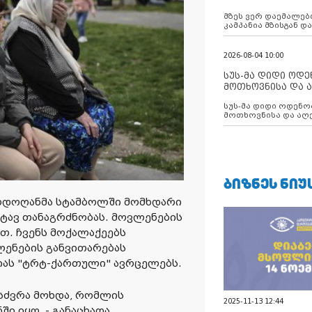
აუცილებლობას გ
მზეს ვერ დაემალები
კამპანია მზისგან 
გვახსენებს
2026-08-04 10:00
სუს-მა დიდი ოდ
მოთხოვნისა და ა
ბათუმის მერიის
სუს-მა დიდი ოდენობით ქრთამის
დააკავა
მოთხოვნისა და აღე
მერიის თანამშრომ
ᲑᲘᲖᲜᲔᲡ ᲜᲘᲣ
რდოღანმა სტამბოლში მომხდარი
ატავ თანაგრძნობას. მოვლენების
თ. ჩვენს მოქალაქეებს
ენების განვითარებას
იას "ტრტ-ქართული" ავრცელებს.
ისძვრა მოხდა, რომლის
2025-11-13 12:44
ი იყო, - განაცხადა