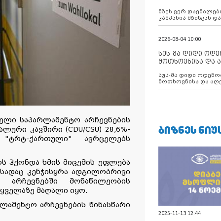
აუცილებლობას გ
მზეს ვერ დაემალები
კამპანია მზისგან 
გვახსენებს
2026-08-04 10:00
სუს-მა დიდი ოდ
მოთხოვნისა და ა
ბათუმის მერიის
სუს-მა დიდი ოდენობით ქრთამის
დააკავა
მოთხოვნისა და აღე
მერიის თანამშრომ
დელი საპარლამენტო არჩევნების
ᲑᲘᲖᲜᲔᲡ ᲜᲘᲣ
ლური კავშირი (CDU/CSU) 28,6%-
"
ტრტ
-
ქართული
" ავრცელებს
ს ჰქონდა ხმის მიცემის უფლება
 სადაც კენჭისყრა ადგილობრივი
 არჩევნებში მონაწილეობის
 ყველაზე მაღალი იყო.
რლამენტო არჩევნების წინასწარი
2025-11-13 12:44