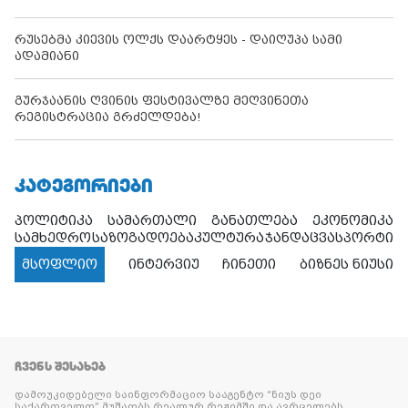
რუსებმა კიევის ოლქს დაარტყეს - დაიღუპა სამი
ადამიანი
გურჯაანის ღვინის ფესტივალზე მეღვინეთა
რეგისტრაცია გრძელდება!
ᲙᲐᲢᲔᲒᲝᲠᲘᲔᲑᲘ
პოლიტიკა
სამართალი
განათლება
ეკონომიკა
სამხედრო
საზოგადოება
კულტურა
ჯანდაცვა
სპორტი
მსოფლიო
ინტერვიუ
ჩინეთი
ბიზნეს ნიუსი
ᲩᲕᲔᲜᲡ ᲨᲔᲡᲐᲮᲔᲑ
დამოუკიდებელი საინფორმაციო სააგენტო “ნიუს დეი
საქართველო” მუშაობს რეალურ რეჟიმში და ავრცელებს