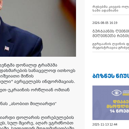
რუსებმა კიევის ოლ
სამი ადამიანი
2026-08-05 16:19
გურჯაანის ღვინი
მეღვინეთა რეგი
გურჯაანის ღვინის 
რეგისტრაცია გრძე
დენტმა დონალდ ტრამპმა
ი დახმარების სანაცვლოდ ითხოვს
ᲑᲘᲖᲜᲔᲡ ᲜᲘᲣ
იშვიათი მიწის
თული
" ავრცელებს ინფორმაციას
.
სეთ-უკრაინის ორწლიან ომთან
ინას „ასობით მილიარდი“
ილიარდი დოლარის ღირებულების
ღეს, სულ მცირე, აღარ ვგრძნობთ
2025-11-13 12:44
ვაში, სულელურ მდგომარეობაში