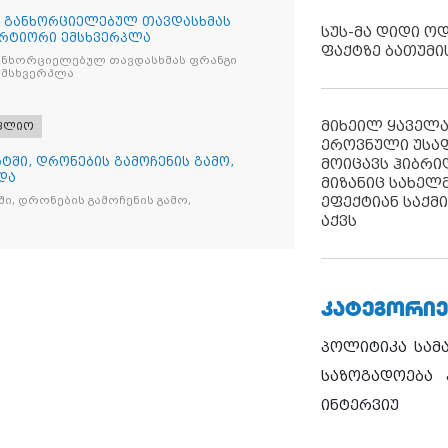
თ განხორციელებულ თავდასხმას
სუს-მა დიდი ო
რტიორი ემსხვერპლა
ფაქტზე ბათუმი
ანხორციელებულ თავდასხმას ფრანგი
მსხვერპლა
მიხეილ ყაველ
ფლიო
ეროვნული უსა
ტში, დრონების გამოჩენის გამო,
მოიცავს ჰიბრ
და
მიზანიც სახელმ
ეფექტიან საქმ
ი, დრონების გამოჩენის გამო,
აქვს
ᲙᲐᲢᲔᲒᲝᲠᲘᲔ
პოლიტიკა
სამ
საზოგადოება
ინტერვიუ