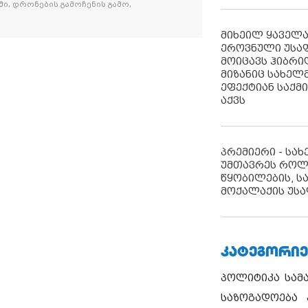
ი, დრონების გამოჩენის გამო,
მიხეილ ყაველ
ეროვნული უსა
მოიცავს ჰიბრ
მიზანიც სახელმ
ეფექტიან საქმ
აქვს
პრემიერი - სა
უმთავრეს როლ
წყობილების, ს
მოქალაქის უსა
ᲙᲐᲢᲔᲒᲝᲠᲘᲔ
პოლიტიკა
სამ
საზოგადოება