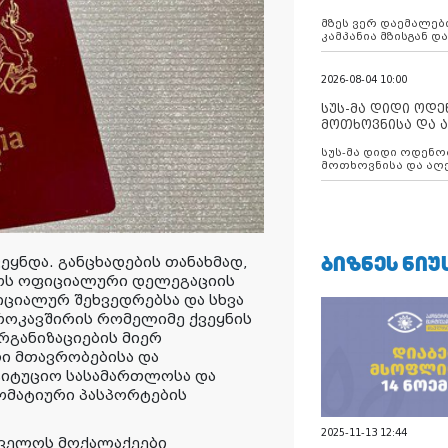
აუცილებლობას გ
მზეს ვერ დაემალები
კამპანია მზისგან 
გვახსენებს
2026-08-04 10:00
სუს-მა დიდი ოდ
მოთხოვნისა და ა
ბათუმის მერიის
სუს-მა დიდი ოდენობით ქრთამის
დააკავა
მოთხოვნისა და აღე
მერიის თანამშრომ
ᲑᲘᲖᲜᲔᲡ ᲜᲘᲣ
ყნდა. განცხადების თანახმად,
ოს ოფიციალური დელეგაციის
ციალურ შეხვედრებსა და სხვა
როკავშირის რომელიმე ქვეყნის
განიზაციების მიერ
ი მთავრობებისა და
ტიტუციო სასამართლოსა და
ომატიური პასპორტების
2025-11-13 12:44
თველოს მოქალაქეები