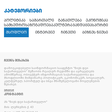
ᲙᲐᲢᲔᲒᲝᲠᲘᲔᲑᲘ
პოლიტიკა
სამართალი
განათლება
ეკონომიკა
სამხედრო
საზოგადოება
კულტურა
ჯანდაცვა
სპორტი
მსოფლიო
ინტერვიუ
ჩინეთი
ბიზნეს ნიუსი
ᲩᲕᲔᲜᲡ ᲨᲔᲡᲐᲮᲔᲑ
დამოუკიდებელი საინფორმაციო სააგენტო “ნიუს დეი
საქართველო” მუშაობს რეალურ რეჟიმში და ავრცელებს
ამომწურავ, ობიექტურ ინფორმაციას საქართველოსა და
მსოფლიოში მიმდინარე პოლიტიკურ, ეკონომიკურ, სოციალურ,
კულტურულ, სპორტულ და სხვა მნიშვნელოვანი მოვლენების
შესახებ.
ᲕᲠᲪᲚᲐᲓ
ᲙᲝᲜᲢᲐᲥᲢᲘ
პს "ნიუს დეი საქართველო"
მის: ლეჩხუმის ქ. 43