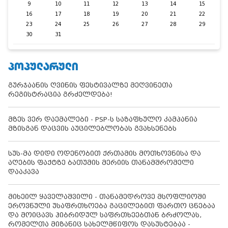
9
10
11
12
13
14
15
16
17
18
19
20
21
22
23
24
25
26
27
28
29
30
31
ᲞᲝᲞᲣᲚᲐᲠᲣᲚᲘ
გურჯაანის ღვინის ფესტივალზე მეღვინეთა
რეგისტრაცია გრძელდება!
მზეს ვერ დაემალები - PSP-ს საზაფხულო კამპანია
მზისგან დაცვის აუცილებლობას გვახსენებს
სუს-მა დიდი ოდენობით ქრთამის მოთხოვნისა და
აღების ფაქტზე ბათუმის მერიის თანამშრომელი
დააკავა
მიხეილ ყაველაშვილი - თანამედროვე მსოფლიოში
ეროვნული უსაფრთხოება გაცილებით ფართო ცნებაა
და მოიცავს ჰიბრიდულ საფრთხეებთან ბრძოლას,
რომელთა მიზანიც სახელმწიფოს დასუსტებაა -