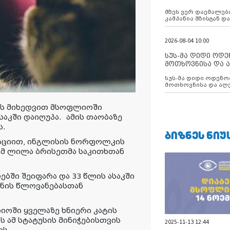
აუცილებლობას გ
მზეს ვერ დაემალები
კამპანია მზისგან 
გვახსენებს
2026-08-04 10:00
სუს-მა დიდი ოდ
მოთხოვნისა და ა
ბათუმის მერიის
სუს-მა დიდი ოდენობით ქრთამის
დააკავა
მოთხოვნისა და აღე
მერიის თანამშრომ
ის მიხედვით მსოფლიოში
ასაკში დაიღუპა.
ამის
თაობაზე
ს
.
ᲑᲘᲖᲜᲔᲡ ᲜᲘᲣ
მაციით, ინგლისის ნორფოლკის
ემ ლილა ბრისეთმა საკითხთან
ლებში შეიფარა და 33 წლის ასაკში
ანის წლოვანებასთან
ოში ყველაზე ხნიერი კატის
 ამ სტატუსის მინიჭებისთვის
2025-11-13 12:44