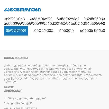
ᲙᲐᲢᲔᲒᲝᲠᲘᲔᲑᲘ
პოლიტიკა
სამართალი
განათლება
ეკონომიკა
სამხედრო
საზოგადოება
კულტურა
ჯანდაცვა
სპორტი
მსოფლიო
ინტერვიუ
ჩინეთი
ბიზნეს ნიუსი
ᲩᲕᲔᲜᲡ ᲨᲔᲡᲐᲮᲔᲑ
დამოუკიდებელი საინფორმაციო სააგენტო “ნიუს დეი
საქართველო” მუშაობს რეალურ რეჟიმში და ავრცელებს
ამომწურავ, ობიექტურ ინფორმაციას საქართველოსა და
მსოფლიოში მიმდინარე პოლიტიკურ, ეკონომიკურ, სოციალურ,
კულტურულ, სპორტულ და სხვა მნიშვნელოვანი მოვლენების
შესახებ.
ᲕᲠᲪᲚᲐᲓ
ᲙᲝᲜᲢᲐᲥᲢᲘ
პს "ნიუს დეი საქართველო"
მის: ლეჩხუმის ქ. 43
ტელ: (+995 32) 257 91 11