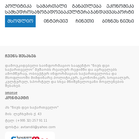
პოლიტიკა
სამართალი
განათლება
ეკონომიკა
სამხედრო
საზოგადოება
კულტურა
ჯანდაცვა
სპორტი
მსოფლიო
ინტერვიუ
ჩინეთი
ბიზნეს ნიუსი
ᲩᲕᲔᲜᲡ ᲨᲔᲡᲐᲮᲔᲑ
დამოუკიდებელი საინფორმაციო სააგენტო “ნიუს დეი
საქართველო” მუშაობს რეალურ რეჟიმში და ავრცელებს
ამომწურავ, ობიექტურ ინფორმაციას საქართველოსა და
მსოფლიოში მიმდინარე პოლიტიკურ, ეკონომიკურ, სოციალურ,
კულტურულ, სპორტულ და სხვა მნიშვნელოვანი მოვლენების
შესახებ.
ᲕᲠᲪᲚᲐᲓ
ᲙᲝᲜᲢᲐᲥᲢᲘ
პს "ნიუს დეი საქართველო"
მის: ლეჩხუმის ქ. 43
ტელ: (+995 32) 257 91 11
ფოსტა: avtandil@yahoo.com