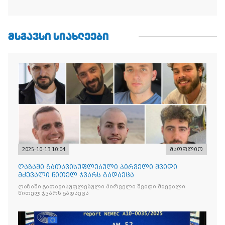
ᲛᲡᲒᲐᲕᲡᲘ ᲡᲘᲐᲮᲚᲔᲔᲑᲘ
2025-10-13 10:04
მსოფლიო
ღაზაში გათავისუფლებული პირველი შვიდი
მძევალი წითელ ჯვარს გადაეცა
ღაზაში გათავისუფლებული პირველი შვიდი მძევალი
წითელ ჯვარს გადაეცა