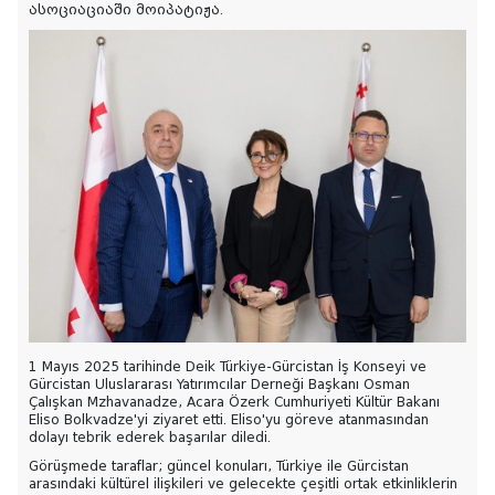
ასოციაციაში მოიპატიჟა.
1 Mayıs 2025 tarihinde Deik Türkiye-Gürcistan İş Konseyi ve
Gürcistan Uluslararası Yatırımcılar Derneği Başkanı Osman
Çalışkan Mzhavanadze, Acara Özerk Cumhuriyeti Kültür Bakanı
Eliso Bolkvadze'yi ziyaret etti. Eliso'yu göreve atanmasından
dolayı tebrik ederek başarılar diledi.
Görüşmede taraflar; güncel konuları, Türkiye ile Gürcistan
arasındaki kültürel ilişkileri ve gelecekte çeşitli ortak etkinliklerin