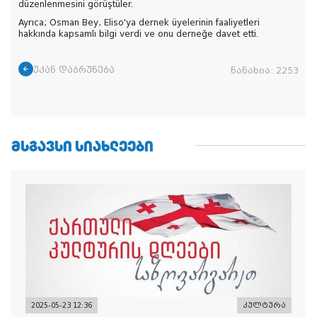
düzenlenmesini görüştüler.
Ayrıca; Osman Bey, Eliso'ya dernek üyelerinin faaliyetleri
hakkında kapsamlı bilgi verdi ve onu derneğe davet etti.
უკან დაბრუნება
ნანახია:
2253
ᲛᲡᲒᲐᲕᲡᲘ ᲡᲘᲐᲮᲚᲔᲔᲑᲘ
2025-05-23 12:36
კულტურა