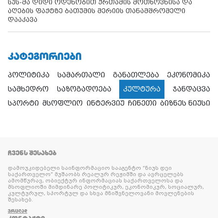
სუს-მა დიდი ოდენობით ქრთამის მოთხოვნისა და
აღების ფაქტზე ბათუმის მერიის თანამშრომელი
დააკავა
ᲙᲐᲢᲔᲒᲝᲠᲘᲔᲑᲘ
პოლიტიკა
სამართალი
განათლება
ეკონომიკა
სამხედრო
საზოგადოება
კულტურა
ჯანდაცვა
სპორტი
მსოფლიო
ინტერვიუ
ჩინეთი
ბიზნეს ნიუსი
ᲩᲕᲔᲜᲡ ᲨᲔᲡᲐᲮᲔᲑ
დამოუკიდებელი საინფორმაციო სააგენტო “ნიუს დეი
საქართველო” მუშაობს რეალურ რეჟიმში და ავრცელებს
ამომწურავ, ობიექტურ ინფორმაციას საქართველოსა და
მსოფლიოში მიმდინარე პოლიტიკურ, ეკონომიკურ, სოციალურ,
კულტურულ, სპორტულ და სხვა მნიშვნელოვანი მოვლენების
შესახებ.
ᲕᲠᲪᲚᲐᲓ