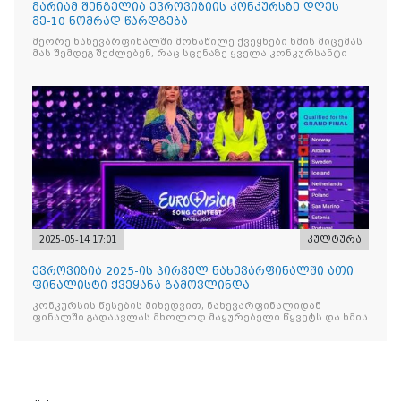
მარიამ შენგელია ევროვიზიის კონკურსზე დღეს
მე-10 ნომრად წარდგება
მეორე ნახევარფინალში მონაწილე ქვეყნები ხმის მიცემას
მას შემდეგ შეძლებენ, რაც სცენაზე ყველა კონკურსანტი
2025-05-14 17:01
კულტურა
ევროვიზია 2025-ის პირველ ნახევარფინალში ათი
ფინალისტი ქვეყანა გამოვლინდა
კონკურსის წესების მიხედვით, ნახევარფინალიდან
ფინალში გადასვლას მხოლოდ მაყურებელი წყვეტს და ხმის