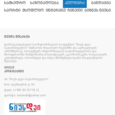
სამხედრო
საზოგადოება
კულტურა
ჯანდაცვა
სპორტი
მსოფლიო
ინტერვიუ
ჩინეთი
ბიზნეს ნიუსი
ᲩᲕᲔᲜᲡ ᲨᲔᲡᲐᲮᲔᲑ
დამოუკიდებელი საინფორმაციო სააგენტო “ნიუს დეი
საქართველო” მუშაობს რეალურ რეჟიმში და ავრცელებს
ამომწურავ, ობიექტურ ინფორმაციას საქართველოსა და
მსოფლიოში მიმდინარე პოლიტიკურ, ეკონომიკურ, სოციალურ,
კულტურულ, სპორტულ და სხვა მნიშვნელოვანი მოვლენების
შესახებ.
ᲕᲠᲪᲚᲐᲓ
ᲙᲝᲜᲢᲐᲥᲢᲘ
პს "ნიუს დეი საქართველო"
მის: ლეჩხუმის ქ. 43
ტელ: (+995 32) 257 91 11
ფოსტა: avtandil@yahoo.com