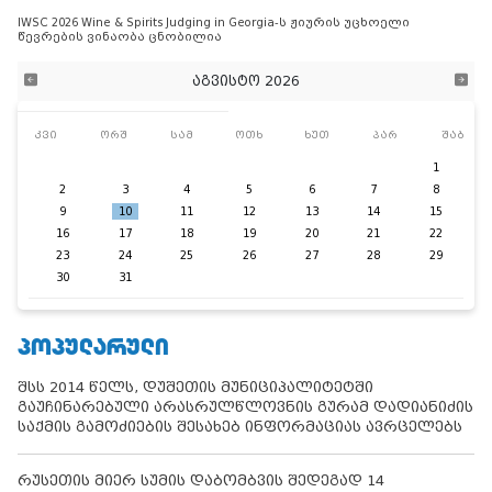
IWSC 2026 Wine & Spirits Judging in Georgia-ს ჟიურის უცხოელი
წევრების ვინაობა ცნობილია
აგვისტო 2026
კვი
ორშ
სამ
ოთხ
ხუთ
პარ
შაბ
1
2
3
4
5
6
7
8
9
10
11
12
13
14
15
16
17
18
19
20
21
22
23
24
25
26
27
28
29
30
31
ᲞᲝᲞᲣᲚᲐᲠᲣᲚᲘ
შსს 2014 წელს, დუშეთის მუნიციპალიტეტში
გაუჩინარებული არასრულწლოვნის გურამ დადიანიძის
საქმის გამოძიების შესახებ ინფორმაციას ავრცელებს
რუსეთის მიერ სუმის დაბომბვის შედეგად 14