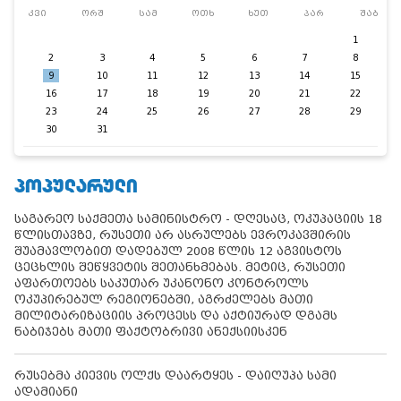
კვი
ორშ
სამ
ოთხ
ხუთ
პარ
შაბ
1
2
3
4
5
6
7
8
9
10
11
12
13
14
15
16
17
18
19
20
21
22
23
24
25
26
27
28
29
30
31
ᲞᲝᲞᲣᲚᲐᲠᲣᲚᲘ
საგარეო საქმეთა სამინისტრო - დღესაც, ოკუპაციის 18
წლისთავზე, რუსეთი არ ასრულებს ევროკავშირის
შუამავლობით დადებულ 2008 წლის 12 აგვისტოს
ცეცხლის შეწყვეტის შეთანხმებას. მეტიც, რუსეთი
აფართოებს საკუთარ უკანონო კონტროლს
ოკუპირებულ რეგიონებში, აგრძელებს მათი
მილიტარიზაციის პროცესს და აქტიურად დგამს
ნაბიჯებს მათი ფაქტობრივი ანექსიისკენ
რუსებმა კიევის ოლქს დაარტყეს - დაიღუპა სამი
ადამიანი