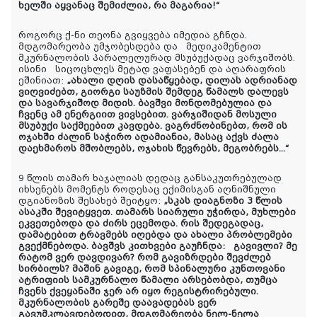
ხელში აყვანაც შემიძლია, რა მაგარია!“
როგორც ქ-ნი თეონა გვიყვება იმედია გჩნდა.
მდგომარეობა უმჯობესდება და მედიკამენტით
მკურნალობის პარალელურად მსუბუქადაც ვარჯიშობს.
ისინი სიცოცხლეს მეტად ვაფასებენ და აღარაფრის
ეშინიათ:
„ახალი დღის დასაწყებად, დილას ადრიანად
ვიღვიძებთ, გიორგი საუზმის შემდეგ წამალს დალევს
და სავარჯიშოდ მიდის. ბავშვი მონდომებულია და
ჩვენც ამ ენერგიით ვივსებით. ვარჯიშიდან მოსული
მსუბუქი საქმეებით კავდება. ვაგრძნობინებთ, რომ ის
ოჯახში ძალინ საჭირო ადამიანია, მასაც აქვს ძალა
დაეხმაროს მშობლებს, ოჯახის წევრებს, მეგობრებს...“
9 წლის თამარ ხაჯალიას დედაც განსაკუთრებულად
იხსენებს მომენტს როდესაც ექიმისგან აღნიშნული
დგიანოზის შესახებ შეიტყო:
„სკას დიაგნოზი 3 წლის
ასაკში შევიტყვეთ. თამარს სიარული უჭირდა, მუხლები
ეკვეთებოდა და ძირს ეცემოდა. რის შედეგადაც,
დამატებით ტრავმებს იღებდა და ახალი პრობლემები
გვექმნებოდა. ბავშვს კითხვები გაუჩნდა: გავივლი? მე
რატომ ვერ დავდივარ? რომ გავიზრდები შევძლებ
სირბილს? მაშინ გავიგე, რომ სპინალური კუნთოვანი
ატრიფიის სამკურნალო წამალი არსებობდა, თუმცა
ჩვენს ქვეყანაში ჯერ არ იყო რეგისტრირებული.
მკურნალობის გარეშე დაავადებას ვერ
გავუმკლავდებოდით, მდგომარეობა ნელ-ნელა