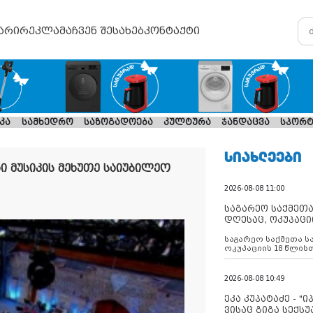
არი
რეკლამა
ჩვენ შესახებ
კონტაქტი
კა
სამხედრო
საზოგადოება
კულტურა
ჯანდაცვა
სპორტ
ᲡᲘᲐᲮᲚᲔᲔᲑᲘ
 მუსიკის მეხუთე საიუბილეო
2026-08-08 11:00
საგარეო საქმეთა
დღესაც, ოკუპაცი
რუსეთი არ ასრუ
საგარეო საქმეთა ს
შუამავლ
ოკუპაციის 18 წლის
ასრულებს ევროკავ
დადებულ 2008 წლის
შეწყვეტის შეთანხმე
2026-08-08 10:49
აფართოებს საკუთ
ოკუპირებულ რეგიონ
ეკა კუპატაძე - "
მილიტარიზაციის პ
ვისაც გიგა სექს
დგამს ნაბიჯებს მა