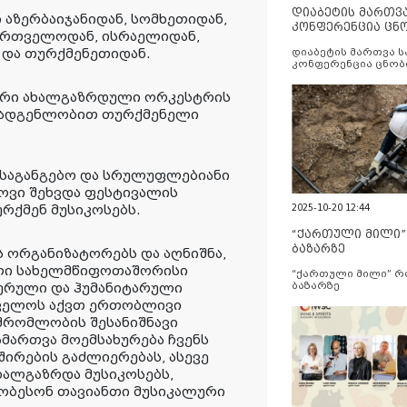
დიაბეტის მართვ
აზერბაიჯანიდან, სომხეთიდან,
კონფერენცია ცნ
ქართველოდან, ისრაელიდან,
და სერვისების გ
 და თურქმენეთიდან.
დიაბეტის მართვა 
კონფერენცია ცნობ
სერვისების გაუმჯობ
იური ახალგაზრდული ორკესტრის
მადგენლობით თურქმენელი
საგანგებო და სრულუფლებიანი
ოვი შეხვდა ფესტივალის
რქმენ მუსიკოსებს.
2025-10-20 12:44
“ქართული მილი
ბაზარზე
 ორგანიზატორებს და აღნიშნა,
ლი სახელმწიფოთაშორისი
“ქართული მილი” 
ურული და ჰუმანიტარული
ბაზარზე
თველოს აქვთ ერთობლივი
მშრომლობის შესანიშნავი
ამართვა მოემსახურება ჩვენს
ირების გაძლიერებას, ასევე
ხალგაზრდა მუსიკოსებს,
ჯობესონ თავიანთი მუსიკალური