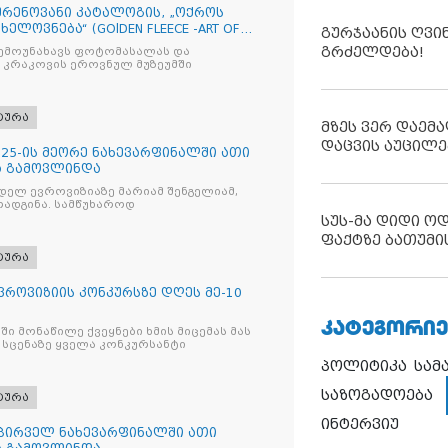
რენოვანი კატალოგის, „ოქროს
ხელოვნება“ (GOlDEN FLEECE -ART OF
გურჯაანის ღვი
გრძელდება!
შემოუნახავს ფოტომასალას და
 კრაკოვის ეროვნულ მუზეუმში
ტურა
მზეს ვერ დაემა
დაცვის აუცილე
2025-ის მეორე ნახევარფინალში ათი
ა გამოვლინდა
ელ ევროვიზიაზე მარიამ შენგელიამ,
რადგინა. სამწუხაროდ
სუს-მა დიდი ო
ფაქტზე ბათუმი
ტურა
ვროვიზიის კონკურსზე დღეს მე-10
ᲙᲐᲢᲔᲒᲝᲠᲘᲔ
ი მონაწილე ქვეყნები ხმის მიცემას მას
ც სცენაზე ყველა კონკურსანტი
პოლიტიკა
სამ
საზოგადოება
ტურა
ინტერვიუ
 პირველ ნახევარფინალში ათი