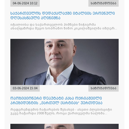
04-06-2024 10:12
საზოგადოება
საქართველოს დედაქალაქში იტალიის ეროვნული
დღესასწაული აღინიშნა
იტალიისა და საქართველოს ჰიმნები ნიჭიერმა
ახალგაზრდა მეცო სოპრანო ნინო კიკილაშვილმა იმღერა,
ვოკალური ჯაზ-კომპოზიციები
03-06-2024 15:04
საზოგადოება
ოპოზიციონერი დეპუტატი კახა ოქრიაშვილი
პრეზიდენტის „ქართულ ქარტიას“ უერთდება
რეფერენდუმის ჩატარების შესახებ - ასეთი პლებისციტი
უკვე ჩატარდა 2008 წელს, როცა ქართველმა ხალხმა
ერთმნიშვნელოვანი თანხმობა განაცხადა