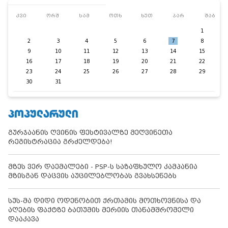
კვი
ორშ
სამ
ოთხ
ხუთ
პარ
შაბ
1
2
3
4
5
6
7
8
9
10
11
12
13
14
15
16
17
18
19
20
21
22
23
24
25
26
27
28
29
30
31
ᲞᲝᲞᲣᲚᲐᲠᲣᲚᲘ
გურჯაანის ღვინის ფესტივალზე მეღვინეთა
რეგისტრაცია გრძელდება!
მზეს ვერ დაემალები - PSP-ს საზაფხულო კამპანია
მზისგან დაცვის აუცილებლობას გვახსენებს
სუს-მა დიდი ოდენობით ქრთამის მოთხოვნისა და
აღების ფაქტზე ბათუმის მერიის თანამშრომელი
დააკავა