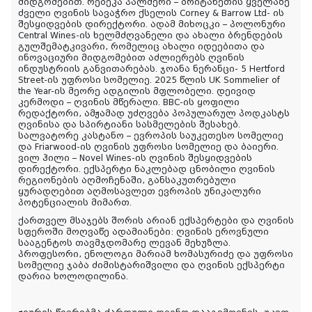
მიდგომებით. რებეკა პალმერი – ბრიტანეთის ყველაზე
ძველი ღვინის სავაჭრო ქსელის Corney & Barrow Ltd- ის
შესყიდვების დირექტორი. ადამ მიხოცკი – პოლონური
Central Wines-ის ხელმძღვანელი და ახალი ბრენდების
გულშემატკივარი, რომელიც ახალი იდეებითა და
ინოვაციური მიდგომებით აძლიერებს ღვინის
ინდუსტრიის განვითარებას. ჯოანა ნერანცი- 5 Hertford
Street-ის უფროსი სომელიე. 2025 წლის UK Sommelier of
the Year-ის მეორე ადგილის მფლობელი. დეივიდ
კერმოდი – ღვინის მწერალი. BBC-ის ყოფილი
რედაქტორი, ამჟამად უძღვება პოპულარულ პოდკასტს
ღვინისა და სპირტიანი სასმელების შესახებ.
სალვატორე კასტანო – ევროპის საუკეთესო სომელიე
და Friarwood-ის ღვინის უფროსი სომელიე და ბაიერი.
ვილ ჰილი – Novel Wines-ის ღვინის შესყიდვების
დირექტორი. ექსპერტი ნაკლებად ცნობილი ღვინის
რეგიონების აღმოჩენაში, განსაკუთრებული
ყურადღებით აღმოსავლეთ ევროპის უნიკალური
პოტენციალის მიმართ.
ქართველ მსაჯებს შორის არიან ექსპერტები და ღვინის
სფეროში მოღვაწე ადამიანები: ღვინის ეროვნული
სააგენტოს თავმჯდომარე ლევან მეხუზლა.
პროფესორი, ენოლოგი მარიამ ხომასურიძე და უფროსი
სომელიე ჯაბა ძიმისტარიშვილი და ღვინის ექსპერტი
დარია ხოლოდილინა.