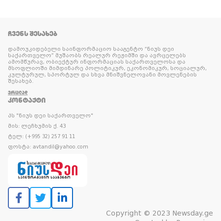
ᲩᲕᲔᲜᲡ ᲨᲔᲡᲐᲮᲔᲑ
დამოუკიდებელი საინფორმაციო სააგენტო “ნიუს დეი
საქართველო” მუშაობს რეალურ რეჟიმში და ავრცელებს
ამომწურავ, ობიექტურ ინფორმაციას საქართველოსა და
მსოფლიოში მიმდინარე პოლიტიკურ, ეკონომიკურ, სოციალურ,
კულტურულ, სპორტულ და სხვა მნიშვნელოვანი მოვლენების
შესახებ.
ᲕᲠᲪᲚᲐᲓ
ᲙᲝᲜᲢᲐᲥᲢᲘ
პს "ნიუს დეი საქართველო"
მის: ლეჩხუმის ქ. 43
ტელ: (+995 32) 257 91 11
ფოსტა: avtandil@yahoo.com
Copyright © 2023 Newsday.ge