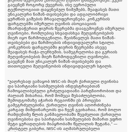
ჟიურის წევრებმა ქართული ღვინო დააგემოვნეს, უკეთ
გაეცნენ როგორც ქვევრის, ისე ევროპული
ტექნოლოგიით დაყენებულ ნიმუშებს, შეაფასეს მათი
უნიკალური ნიშან-თვისებები და ადგილობრივი
ყურძნის ჯიშების მრავალფეროვნება. კონკურსის
ფარგლებში იმერული ღვინის ასოციაციის
მხარდაჭერით ჟიურის წევრებმა დააგემოვნეს იმერული
ღვინოები, რომლებიც სხვადასხვა მეღვინეობების
მიერ იყო წარმოდგენილი, შეისწავლეს მათი ნიშან-
თვისებები და წარმოების ინდივიდუალური სტილი.
კონკურსის ფარგლებში ჟიურის წევრებმა ასევე
შეაფასეს რაჭა-ლეჩხუმის, სამეგრელოსა და გურიის
მეღვინეობების მიერ წარმოდგენილი ღვინოები,
გაეცნენ მათ უნიკალურ ნიშან-თვისებებს და
თითოეული მეღვინეობის ინდივიდუალურ სტილს.
"უაღრესად ვამაყობ IWSC-ის მიერ ქართული ღვინისა
და სპირტიანი სასმელების ინდუსტრიებთან
ჩამოყალიბებული გრძელვადიანი პარტნიორობით და
ძალიან მიხარია, რომ მომეცა შესაძლებლობა,
შემოდგომაზე აჭარის რეგიონში ეს პროცესი
გამეგრძელებინა. ქართული ღვინის აღორძინება
კარგად მიმდინარეობს და ჩვენ გვიხარია, რომ ბოლო
რამდენიმე წლის განმავლობაში შევძელით ქართული
ღვინოებისა და სპირტიანი სასმელების მიმართ უფრო
მეტი ყურადღების მიპყრობაში წვლილის შეტანა,” —
კრისტელ გიბერი, IWSC-ის აღმასრულებელი