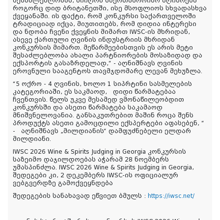
შესაძლებლობას, მიიღონ საერთაშორისო აღიარება
როგორც დიდ ბრიტანეთში, ისე მსოფლიოს სხვადასხვა
ქვეყანაში. ის ფაქტი, რომ კონკურსი საქართველოში
ტრადიციად იქცა, მიუთითებს, რომ დიდია ინტერესი
და ნდობა ჩვენი ქვეყნის მიმართ IWSC-ის მხრიდან,
ასევე ქართული ღვინის ინდუსტრიის მხრიდან
კონკურსის მიმართ. მეწარმეებისთვის ეს არის მეტი
შესაძლებლობა ახალი პარტნიორების მოსაზიდად და
ექსპორტის გასაზრდელად,“ - აღნიშნავს ღვინის
ეროვნული სააგენტოს თავმჯდომარე ლევან მეხუზლა.
“5 ოქრო - 4 ღვინის, ხოლო 1 სიპრტინი სასმელების
კატეგორიაში, ეს საკმაოდ, დიდი წარმატებაა
ჩვენთვის. წელს უკვე მესამედ ვმონაწილეობდით
კონკურსში და ასეთი წარმატება საკამაოდ
მნიშვნელოვანია. განსაკუთრებით მაშინ როცა შენს
პროდუქტს ასეთი გამოცდილი ექსპერტები აფასებენ, “
- აღნიშნავს „მილდიანის“ დამფუძნებელი ელდარ
მილდიანი.
IWSC 2026 Wine & Spirits Judging in Georgia კონკურსის
საზეიმო დაჯილდოებას აჭარამ 28 ნოემბერს
უმასპინძლა. IWSC 2026 Wine & Spirits Judging in Georgia,
შედეგები კი, 2 დეკემბერს IWSC-ის ოფიციალურ
ვებგვერდზე გამოქვეყნდება
შედეგების სანახავად ეწვიეთ ბმულს :
https://iwsc.net/