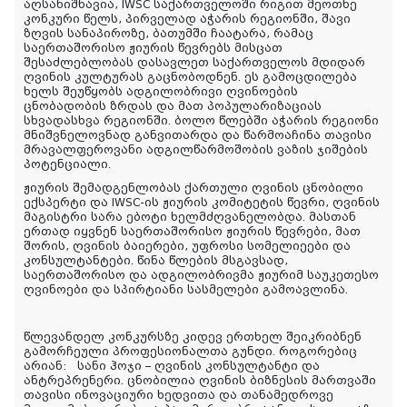
აღსანიშნავია, IWSC საქართველოში რიგით მეოთხე
კონკური წელს, პირველად აჭარის რეგიონში, შავი
ზღვის სანაპიროზე, ბათუმში ჩაატარა, რამაც
საერთაშორისო ჟიურის წევრებს მისცათ
შესაძლებლობას დასავლეთ საქართველოს მდიდარ
ღვინის კულტურას გაცნობოდნენ. ეს გამოცდილება
ხელს შეუწყობს ადგილობრივი ღვინოების
ცნობადობის ზრდას და მათ პოპულარიზაციას
სხვადასხვა რეგიონში. ბოლო წლებში აჭარის რეგიონი
მნიშვნელოვნად განვითარდა და წარმოაჩინა თავისი
მრავალფეროვანი ადგილწარმოშობის ვაზის ჯიშების
პოტენციალი.
ჟიურის შემადგენლობას ქართული ღვინის ცნობილი
ექსპერტი და IWSC-ის ჟიურის კომიტეტის წევრი, ღვინის
მაგისტრი სარა ებოტი ხელმძღვანელობდა. მასთან
ერთად იყვნენ საერთაშორისო ჟიურის წევრები, მათ
შორის, ღვინის ბაიერები, უფროსი სომელიეები და
კონსულტანტები. წინა წლების მსგავსად,
საერთაშორისო და ადგილობრივმა ჟიურიმ საუკეთესო
ღვინოები და სპირტიანი სასმელები გამოავლინა.
წლევანდელ კონკურსზე კიდევ ერთხელ შეიკრიბნენ
გამორჩეული პროფესიონალთა გუნდი. როგორებიც
არიან: სანი ჰოჯი – ღვინის კონსულტანტი და
ანტრეპრენერი. ცნობილია ღვინის ბიზნესის მართვაში
თავისი ინოვაციური ხედვითა და თანამედროვე