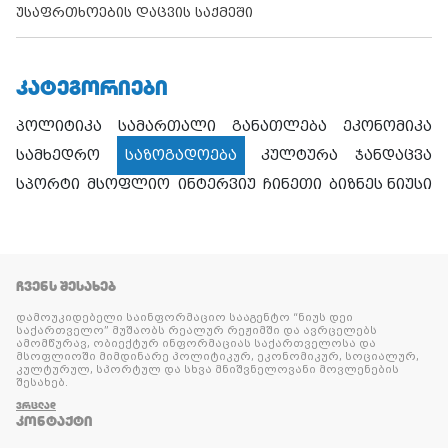
უსაფრთხოების დაცვის საქმეში
ᲙᲐᲢᲔᲒᲝᲠᲘᲔᲑᲘ
პოლიტიკა
სამართალი
განათლება
ეკონომიკა
სამხედრო
საზოგადოება
კულტურა
ჯანდაცვა
სპორტი
მსოფლიო
ინტერვიუ
ჩინეთი
ბიზნეს ნიუსი
ᲩᲕᲔᲜᲡ ᲨᲔᲡᲐᲮᲔᲑ
დამოუკიდებელი საინფორმაციო სააგენტო “ნიუს დეი
საქართველო” მუშაობს რეალურ რეჟიმში და ავრცელებს
ამომწურავ, ობიექტურ ინფორმაციას საქართველოსა და
მსოფლიოში მიმდინარე პოლიტიკურ, ეკონომიკურ, სოციალურ,
კულტურულ, სპორტულ და სხვა მნიშვნელოვანი მოვლენების
შესახებ.
ᲕᲠᲪᲚᲐᲓ
ᲙᲝᲜᲢᲐᲥᲢᲘ