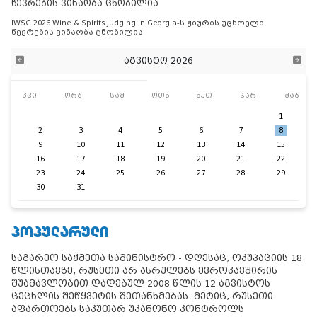
წევრების ვინაობა ცნობილია
IWSC 2026 Wine & Spirits Judging in Georgia-ს ჟიურის უცხოელი
წევრების ვინაობა ცნობილია
აგვისტო 2026
კვი
ორშ
სამ
ოთხ
ხუთ
პარ
შაბ
1
2
3
4
5
6
7
8
9
10
11
12
13
14
15
16
17
18
19
20
21
22
23
24
25
26
27
28
29
30
31
ᲞᲝᲞᲣᲚᲐᲠᲣᲚᲘ
საგარეო საქმეთა სამინისტრო - დღესაც, ოკუპაციის 18
წლისთავზე, რუსეთი არ ასრულებს ევროკავშირის
შუამავლობით დადებულ 2008 წლის 12 აგვისტოს
ცეცხლის შეწყვეტის შეთანხმებას. მეტიც, რუსეთი
აფართოებს საკუთარ უკანონო კონტროლს