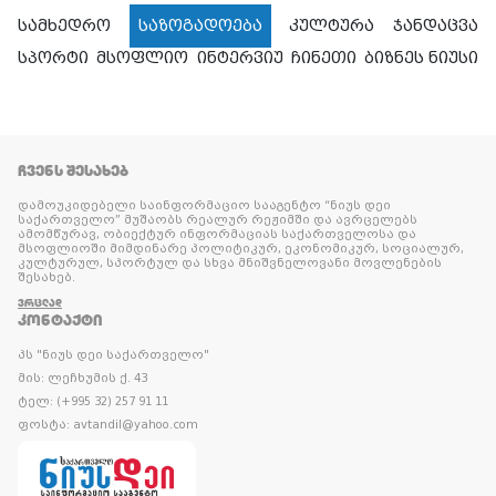
სამხედრო
საზოგადოება
კულტურა
ჯანდაცვა
სპორტი
მსოფლიო
ინტერვიუ
ჩინეთი
ბიზნეს ნიუსი
ᲩᲕᲔᲜᲡ ᲨᲔᲡᲐᲮᲔᲑ
დამოუკიდებელი საინფორმაციო სააგენტო “ნიუს დეი
საქართველო” მუშაობს რეალურ რეჟიმში და ავრცელებს
ამომწურავ, ობიექტურ ინფორმაციას საქართველოსა და
მსოფლიოში მიმდინარე პოლიტიკურ, ეკონომიკურ, სოციალურ,
კულტურულ, სპორტულ და სხვა მნიშვნელოვანი მოვლენების
შესახებ.
ᲕᲠᲪᲚᲐᲓ
ᲙᲝᲜᲢᲐᲥᲢᲘ
პს "ნიუს დეი საქართველო"
მის: ლეჩხუმის ქ. 43
ტელ: (+995 32) 257 91 11
ფოსტა: avtandil@yahoo.com