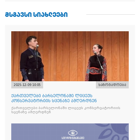
ᲛᲡᲒᲐᲕᲡᲘ ᲡᲘᲐᲮᲚᲔᲔᲑᲘ
2025-12-09 10:05
საზოგადოება
ქართველები ბარსელონაში ლიცეუს
კონსერვატორიის სცენაზე ამღერდნენ
ქართველები ბარსელონაში ლიცეუს კონსერვატორიის
სცენაზე ამღერდნენ