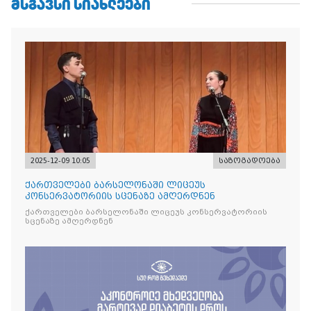
ᲛᲡᲒᲐᲕᲡᲘ ᲡᲘᲐᲮᲚᲔᲔᲑᲘ
2025-12-09 10:05
საზოგადოება
ქართველები ბარსელონაში ლიცეუს
კონსერვატორიის სცენაზე ამღერდნენ
ქართველები ბარსელონაში ლიცეუს კონსერვატორიის
სცენაზე ამღერდნენ