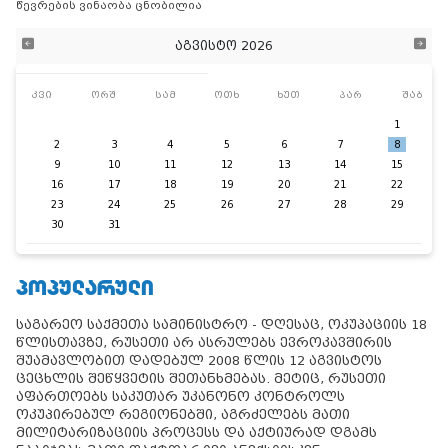
წევრების ვინაობა ცნობილია
აგვისტო 2026
კვი
ორშ
სამ
ოთხ
ხუთ
პარ
შაბ
1
2
3
4
5
6
7
8
9
10
11
12
13
14
15
16
17
18
19
20
21
22
23
24
25
26
27
28
29
30
31
ᲞᲝᲞᲣᲚᲐᲠᲣᲚᲘ
საგარეო საქმეთა სამინისტრო - დღესაც, ოკუპაციის 18
წლისთავზე, რუსეთი არ ასრულებს ევროკავშირის
შუამავლობით დადებულ 2008 წლის 12 აგვისტოს
ცეცხლის შეწყვეტის შეთანხმებას. მეტიც, რუსეთი
აფართოებს საკუთარ უკანონო კონტროლს
ოკუპირებულ რეგიონებში, აგრძელებს მათი
მილიტარიზაციის პროცესს და აქტიურად დგამს