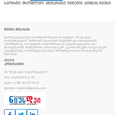
სპორტი
მსოფლიო
ინტერვიუ
ჩინეთი
ბიზნეს ნიუსი
ᲩᲕᲔᲜᲡ ᲨᲔᲡᲐᲮᲔᲑ
დამოუკიდებელი საინფორმაციო სააგენტო “ნიუს დეი
საქართველო” მუშაობს რეალურ რეჟიმში და ავრცელებს
ამომწურავ, ობიექტურ ინფორმაციას საქართველოსა და
მსოფლიოში მიმდინარე პოლიტიკურ, ეკონომიკურ, სოციალურ,
კულტურულ, სპორტულ და სხვა მნიშვნელოვანი მოვლენების
შესახებ.
ᲕᲠᲪᲚᲐᲓ
ᲙᲝᲜᲢᲐᲥᲢᲘ
პს "ნიუს დეი საქართველო"
მის: ლეჩხუმის ქ. 43
ტელ: (+995 32) 257 91 11
ფოსტა: avtandil@yahoo.com