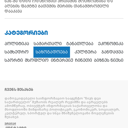
სუს-მა დიდი ოდენობით ქრთამის მოთხოვნისა და
აღების ფაქტზე ბათუმის მერიის თანამშრომელი
დააკავა
ᲙᲐᲢᲔᲒᲝᲠᲘᲔᲑᲘ
პოლიტიკა
სამართალი
განათლება
ეკონომიკა
სამხედრო
საზოგადოება
კულტურა
ჯანდაცვა
სპორტი
მსოფლიო
ინტერვიუ
ჩინეთი
ბიზნეს ნიუსი
ᲩᲕᲔᲜᲡ ᲨᲔᲡᲐᲮᲔᲑ
დამოუკიდებელი საინფორმაციო სააგენტო “ნიუს დეი
საქართველო” მუშაობს რეალურ რეჟიმში და ავრცელებს
ამომწურავ, ობიექტურ ინფორმაციას საქართველოსა და
მსოფლიოში მიმდინარე პოლიტიკურ, ეკონომიკურ, სოციალურ,
კულტურულ, სპორტულ და სხვა მნიშვნელოვანი მოვლენების
შესახებ.
ᲕᲠᲪᲚᲐᲓ
ᲙᲝᲜᲢᲐᲥᲢᲘ