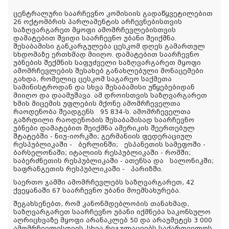
ცენტრალური
საარჩევნო
კომისიის
გადაწყვეტილებით
26
ოქტომბრის
პარლამენტის
არჩევნებისთვის
საზღვარგარეთ
მყოფი
ამომრჩევლებისთვის
დამატებით
შვიდი
საარჩევნო
უბანი
შეიქმნა
.
შესაბამისი
განკარგულება
ცესკომ
დღეს
გამართულ
სხდომაზე
ერთხმად
მიიღო
.
დამატებით
საარჩევნო
უბნების
შექმნის
საფუძველი
საზღვარგარეთ
მყოფი
ამომრჩევლების
შესახებ
განახლებული
მონაცემები
გახდა
,
რომელიც
ცესკომ
საგარეო
საქმეთა
სამინისტროდან
და
სხვა
შესაბამისი
უწყებებიდან
მიიღო
და
დაამუშავა
.
ამ
დროისთვის
საზღვარგარეთ
ხმის
მიცემის
უფლების
მქონე
ამომრჩეველთა
რაოდენობა
შეადგენს
95 834-
ს
.
ამომრჩეველთა
გაზრდილი
რაოდენობის
შესაბამისად
საარჩევნო
უბნები
დამატებით
შეიქმნა
ამერიკის
შეერთებულ
შტატებში -
ნიუ
-
იორკში
;
გერმანიის
ფედერაციულ
რესპუბლიკაში -
ბერლინში
;
ესპანეთის
სამეფოში -
ბარსელონაში
;
იტალიის
რესპუბლიკაში -
რომში
;
საბერძნეთის
რესპუბლიკაში -
ათენსა
და
სალონიკში
;
საფრანგეთის
რესპუბლიკაში -
პარიზში
.
საერთო
ჯამში
ამომრჩევლებს
საზღვარგარეთ
, 42
ქვეყანაში
67
საარჩევნო
უბანი
მოემსახურება
.
შეგახსენებთ
,
რომ
კანონმდებლობის
თანახმად
,
საზღვარგარეთ
საარჩევნო
უბანი
იქმნება
საკონსულო
აღრიცხვაზე
მყოფი
არანაკლებ
50
და
არაუმეტეს
3 000
ამომრჩევლისთვის
.
სხვა
რეგულაციებს
საქართველოს