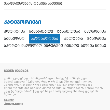
უსაფრთხოების დაცვის საქმეში
ᲙᲐᲢᲔᲒᲝᲠᲘᲔᲑᲘ
პოლიტიკა
სამართალი
განათლება
ეკონომიკა
სამხედრო
საზოგადოება
კულტურა
ჯანდაცვა
სპორტი
მსოფლიო
ინტერვიუ
ჩინეთი
ბიზნეს ნიუსი
ᲩᲕᲔᲜᲡ ᲨᲔᲡᲐᲮᲔᲑ
დამოუკიდებელი საინფორმაციო სააგენტო “ნიუს დეი
საქართველო” მუშაობს რეალურ რეჟიმში და ავრცელებს
ამომწურავ, ობიექტურ ინფორმაციას საქართველოსა და
მსოფლიოში მიმდინარე პოლიტიკურ, ეკონომიკურ, სოციალურ,
კულტურულ, სპორტულ და სხვა მნიშვნელოვანი მოვლენების
შესახებ.
ᲕᲠᲪᲚᲐᲓ
ᲙᲝᲜᲢᲐᲥᲢᲘ