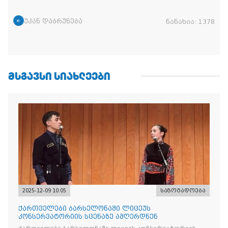
უკან დაბრუნება
ნანახია:
1378
ᲛᲡᲒᲐᲕᲡᲘ ᲡᲘᲐᲮᲚᲔᲔᲑᲘ
2025-12-09 10:05
საზოგადოება
ქართველები ბარსელონაში ლიცეუს
კონსერვატორიის სცენაზე ამღერდნენ