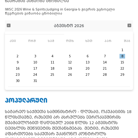
წევრების ვინაობა ცნობილია
IWSC 2026 Wine & Spirits Judging in Georgia-ს ჟიურის უცხოელი
წევრების ვინაობა ცნობილია
აგვისტო 2026
კვი
ორშ
სამ
ოთხ
ხუთ
პარ
შაბ
1
2
3
4
5
6
7
8
9
10
11
12
13
14
15
16
17
18
19
20
21
22
23
24
25
26
27
28
29
30
31
ᲞᲝᲞᲣᲚᲐᲠᲣᲚᲘ
საგარეო საქმეთა სამინისტრო - დღესაც, ოკუპაციის 18
წლისთავზე, რუსეთი არ ასრულებს ევროკავშირის
შუამავლობით დადებულ 2008 წლის 12 აგვისტოს
ცეცხლის შეწყვეტის შეთანხმებას. მეტიც, რუსეთი
აფართოებს საკუთარ უკანონო კონტროლს