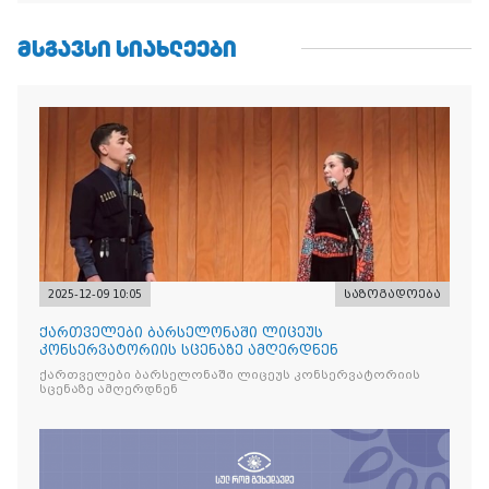
ᲛᲡᲒᲐᲕᲡᲘ ᲡᲘᲐᲮᲚᲔᲔᲑᲘ
2025-12-09 10:05
საზოგადოება
ქართველები ბარსელონაში ლიცეუს
კონსერვატორიის სცენაზე ამღერდნენ
ქართველები ბარსელონაში ლიცეუს კონსერვატორიის
სცენაზე ამღერდნენ