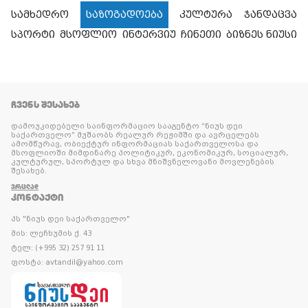
სამხედრო
საზოგადოება
კულტურა
ჯანდაცვა
სპორტი
მსოფლიო
ინტერვიუ
ჩინეთი
ბიზნეს ნიუსი
ᲩᲕᲔᲜᲡ ᲨᲔᲡᲐᲮᲔᲑ
დამოუკიდებელი საინფორმაციო სააგენტო “ნიუს დეი
საქართველო” მუშაობს რეალურ რეჟიმში და ავრცელებს
ამომწურავ, ობიექტურ ინფორმაციას საქართველოსა და
მსოფლიოში მიმდინარე პოლიტიკურ, ეკონომიკურ, სოციალურ,
კულტურულ, სპორტულ და სხვა მნიშვნელოვანი მოვლენების
შესახებ.
ᲕᲠᲪᲚᲐᲓ
ᲙᲝᲜᲢᲐᲥᲢᲘ
პს "ნიუს დეი საქართველო"
მის: ლეჩხუმის ქ. 43
ტელ: (+995 32) 257 91 11
ფოსტა: avtandil@yahoo.com