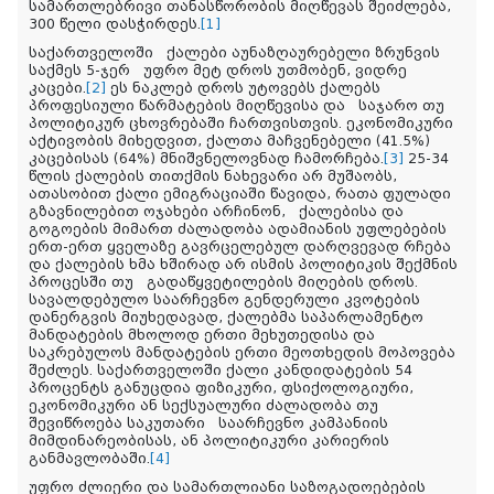
სამართლებრივი
თანასწორობის
მიღწევას
შეიძლება,
300
წელი
დასჭირდეს
.
[1]
საქართველოში
ქალები
აუნაზღაურებელი
ზრუნვის
საქმეს
5-ჯერ
უფრო
მეტ
დროს
უთმობენ
,
ვიდრე
კაცები
.
[2]
ეს
ნაკლებ
დროს
უტოვებს
ქალებს
პროფესიული
წარმატების
მიღწევისა და
საჯარო
თუ
პოლიტიკურ
ცხოვრებაში
ჩართვისთვის
.
ეკონომიკური
აქტივობის
მიხედვით
,
ქალთა
მაჩვენებელი
(41.5%)
კაცებისას
(64%)
მნიშვნელოვნად
ჩამორჩება
.
[3]
25-34
წლის
ქალების
თითქმის
ნახევარი
არ
მუშაობს
,
ათასობით
ქალი
ემიგრაციაში
წავიდა
,
რათა
ფულადი
გზავნილებით
ოჯახები
არჩინონ
,
ქალებისა
და
გოგოების
მიმართ
ძალადობა
ადამიანის
უფლებების
ერთ
-
ერთ
ყველაზე
გავრცელებულ
დარღვევად
რჩება
და
ქალების
ხმა
ხშირად
არ
ისმის
პოლიტიკის
შექმნის
პროცესში
თუ
გადაწყვეტილების
მიღების
დროს
.
სავალდებულო
საარჩევნო
გენდერული
კვოტების
დანერგვის
მიუხედავად
,
ქალებმა
საპარლამენტო
მანდატების
მხოლოდ
ერთი
მეხუთედისა
და
საკრებულოს
მანდატების
ერთი
მეოთხედის
მოპოვება
შეძლეს
.
საქართველოში
ქალი
კანდიდატების
54
პროცენტს
განუცდია
ფიზიკური
,
ფსიქოლოგიური
,
ეკონომიკური
ან
სექსუალური
ძალადობა
თუ
შევიწროება
საკუთარი
საარჩევნო
კამპანიის
მიმდინარეობისას
,
ან
პოლიტიკური
კარიერის
განმავლობაში
.
[4]
უფრო
ძლიერი
და
სამართლიანი
საზოგადოებების