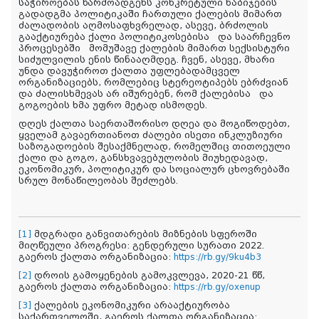
საჭიროებას წარმოადგენს
კონკრეტული
ნაბიჯების
გადადგმა
პოლიტიკაში
ჩართული
ქალების
მიმართ
ძალადობის
აღმოსაფხვრელად
,
ასევე, ბრძოლის
გააქტიურება
ქალი
პოლიტიკოსებისა
და
საარჩევნო
პროცესებში
მომუშავე
ქალების
მიმართ
სექსისტური
სიძულვილის
ენის
წინააღმდეგ
.
ჩვენ,
ასევე,
მხარი
უნდა
დავუჭიროთ
ქალთა
უფლებადამცველ
ორგანიზაციებს
,
რომლებიც
სტერეოტიპებს
ებრძვიან
და
ძალისხმევას
არ
იშურებენ
,
რომ
ქალებისა
და
გოგოების
ხმა
უფრო
მეტად
ისმოდეს
.
დღეს
ქალთა
საერთაშორისო
დღეა
და
მოგიწოდებთ,
ყველამ
გავაერთიანოთ
ძალები
ისეთი
ინკლუზიური
საზოგადოების
შესაქმნელად
,
რომელშიც
თითოეული
ქალი
და
გოგო
,
განსხვავებულობის
მიუხედავად,
ეკონომიკურ
,
პოლიტიკურ
და
სოციალურ
ცხოვრებაში
სრულ მონაწილეობას შეძლებს.
[1]
მდგრადი განვითარების მიზნების სფეროში
მიღწეული პროგრესი
: გენდერული სურათი 2022.
გაეროს ქალთა ორგანიზაცია
:
https://rb.gy/9ku4b3
[2]
დროის
გამოყენების
გამო
კვლევა
, 2020-21 წწ,
გაეროს ქალთა ორგანიზაცია:
https://rb.gy/oxenup
[3]
ქალების ეკონომიკური არააქტიურობა
საქართველოში, გაეროს ქალთა ორგანიზაცია: