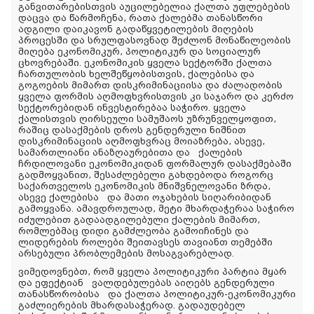
განვითარებისთვის
აუცილებელია
ქალთა
უფლებების
დაცვა
და
წარმოჩენა
,
რათა
ქალებმა
თანასწორი
ადგილი
დაიკავონ
გადაწყვეტილების
მიღების
პროცესში
და
სრულფასოვნად
შეძლონ
მონაწილეობის
მიღება
ეკონომიკურ
,
პოლიტიკურ
და
სოციალურ
ცხოვრებაში
.
ეკონომიკის
ყველა
სექტორში
ქალთა
ჩართულობის
ხელშეწყობისთვის
,
ქალებისა
და
გოგოების
მიმართ
დისკრიმინაციისა
და
ძალადობის
ყველა
ფორმის
აღმოფხვრისთვის
კი
საჯარო
და
კერძო
სექტორებიდან
ინვესტირებაა საჭირო
.
ყველა
ქალისთვის
ღირსეული
სამუშაოს
უზრუნველყოფით
,
რაშიც
დასაქმების
დროს
გენდერული
ნიშნით
დისკრიმინაციის
აღმოფხვრაც
მოიაზრება
,
ასევე,
სამართლიანი
ანაზღაურებითა და
ქალების
ჩრდილოვანი
ეკონომიკიდან
ფორმალურ
დასაქმებაში
გადმოყვანით,
შესაძლებელი
გახდებოდა
როგორც
საქართველოს
ეკონომიკის
მნიშვნელოვანი
ზრდა
,
ასევე
ქალებისა
და
მათი
ოჯახების
სიღარიბიდან
გამოყვანა
.
ამავდროულად,
მეტი
მხარდაჭერაა
საჭირო
იძულებით
გადაადგილებული
ქალების
მიმართ
,
რომლებმაც
დიდი
გამძლეობა
გამოიჩინეს
და
ლიდერების
როლები
შეითავსეს
თავიანთ
თემებში
არსებული
პრობლემების
მოსაგვარებლად.
ვიმედოვნებთ
,
რომ
ყველა
პოლიტიკური
პარტია
მყარ
და
ეფექტიან
ვალდებულებას
აიღებს
გენდერული
თანასწორობისა
და
ქალთა
პოლიტიკურ
-
ეკონომიკური
გაძლიერების
მხარდასაჭერად
.
გადაუდებელ