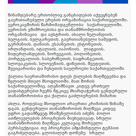
წინამდებარე
ერთობლივ
განცხადებას
აქვეყნებენ
გაერთიანებული
ერების
ორგანიზაცია
საქართველოში
,
ევროკავშირის
წარმომადგენლობა
საქართველოში
,
ევროპის
უშიშროებისა
და
თანამშრომლობის
ორგანიზაცია
და
ავსტრიის
,
ახალი
ზელანდიის
,
ბელგიის
,
ბულგარეთის
,
გაერთიანებული
სამეფოს
,
გერმანიის
,
დანიის
,
ესპანეთის
,
ესტონეთის
,
ირლანდიის
,
იტალიის
,
იაპონიის
,
ლატვიის
,
ნიდერლანდების
,
ნორვეგიის
,
პოლონეთის
,
პორტუგალიის
,
საბერძნეთის
,
საფრანგეთის,
სლოვაკეთის
,
სლოვენიის
,
ფინეთის
,
შვედეთის
,
შვეიცარიისა
და
ჩეხეთის
საელჩოები
საქართველოში
.
ქალთა
საერთაშორისო
დღეს
ქალების
მიღწევებსა და
წვლილს
მთელ
მსოფლიოში
,
მათ
შორის
საქართველოშიც,
აღვნიშნავთ
.
კიდევ
ერთხელ
ვადასტურებთ
ჩვენს
მტკიცე
მხარდაჭერას
გენდერული
თანასწორობისა და
ქალთა
გაძლიერების
მიმართ
.
ახლა
,
როდესაც
მსოფლიო
არაერთი
კრიზისის
წინაშე
დგას
,
გენდერული
თანასწორობის
მიღწევა
კიდევ
უფრო გადამწყვეტ მნიშვნელობას იძენს.
ბოლო
ათწლეულების პროგრესის
მიუხედავად
,
სრული
თანასწორობის
მიღწევა
კვლავაც შორეული
პერსპექტივაა. თუ
პროგრესი
ამჟამინდელი
ტემპით
გაგრძელდება
,
გლობალურ დონეზე
სრული