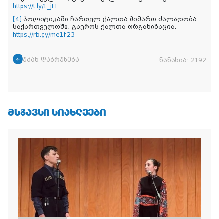
https://t.ly/1_jEI
[4]
პოლიტიკაში
ჩართულ
ქალთა
მიმართ
ძალადობა
საქართველოში
, გაეროს ქალთა ორგანიზაცია:
https://rb.gy/me1h23
უკან დაბრუნება
ნანახია:
2192
ᲛᲡᲒᲐᲕᲡᲘ ᲡᲘᲐᲮᲚᲔᲔᲑᲘ