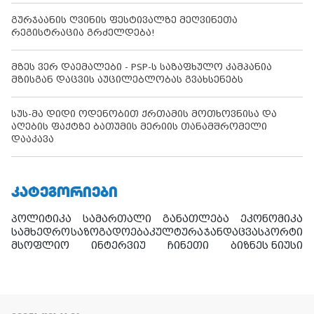
გურჯაანის ღვინის ფესტივალზე მეღვინეთა
რეგისტრაცია გრძელდება!
მზეს ვერ დაემალები - PSP-ს საზაფხულო კამპანია
მზისგან დაცვის აუცილებლობას გვახსენებს
სუს-მა დიდი ოდენობით ქრთამის მოთხოვნისა და
აღების ფაქტზე ბათუმის მერიის თანამშრომელი
დააკავა
ᲙᲐᲢᲔᲒᲝᲠᲘᲔᲑᲘ
პოლიტიკა
სამართალი
განათლება
ეკონომიკა
სამხედრო
საზოგადოება
კულტურა
ჯანდაცვა
სპორტი
მსოფლიო
ინტერვიუ
ჩინეთი
ბიზნეს ნიუსი