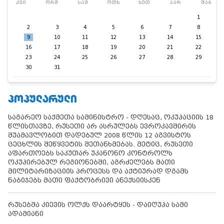
კვი
ორშ
სამ
ოთხ
ხუთ
პარ
შაბ
1
2
3
4
5
6
7
8
9
10
11
12
13
14
15
16
17
18
19
20
21
22
23
24
25
26
27
28
29
30
31
ᲞᲝᲞᲣᲚᲐᲠᲣᲚᲘ
საგარეო საქმეთა სამინისტრო - დღესაც, ოკუპაციის 18
წლისთავზე, რუსეთი არ ასრულებს ევროკავშირის
შუამავლობით დადებულ 2008 წლის 12 აგვისტოს
ცეცხლის შეწყვეტის შეთანხმებას. მეტიც, რუსეთი
აფართოებს საკუთარ უკანონო კონტროლს
ოკუპირებულ რეგიონებში, აგრძელებს მათი
მილიტარიზაციის პროცესს და აქტიურად დგამს
ნაბიჯებს მათი ფაქტობრივი ანექსიისკენ
რუსებმა კიევის ოლქს დაარტყეს - დაიღუპა სამი
ადამიანი