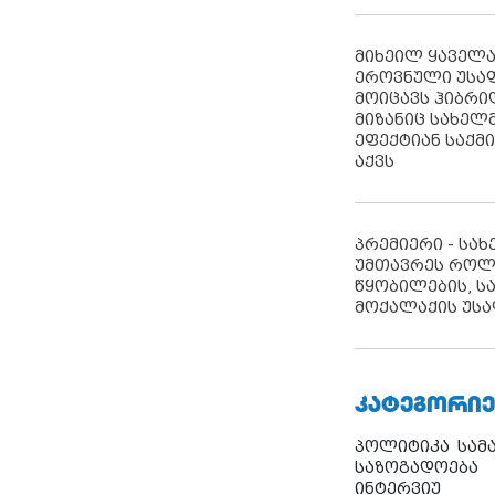
მიხეილ ყაველ
ეროვნული უსა
მოიცავს ჰიბრ
მიზანიც სახელმ
ეფექტიან საქმ
აქვს
პრემიერი - სა
უმთავრეს როლ
წყობილების, ს
მოქალაქის უსა
ᲙᲐᲢᲔᲒᲝᲠᲘᲔ
პოლიტიკა
სამ
საზოგადოება
ინტერვიუ