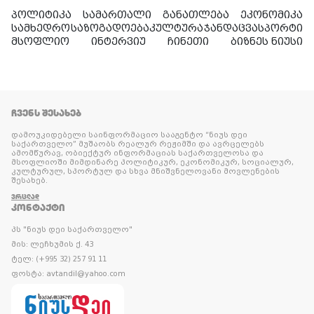
პოლიტიკა
სამართალი
განათლება
ეკონომიკა
სამხედრო
საზოგადოება
კულტურა
ჯანდაცვა
სპორტი
მსოფლიო
ინტერვიუ
ჩინეთი
ბიზნეს ნიუსი
ᲩᲕᲔᲜᲡ ᲨᲔᲡᲐᲮᲔᲑ
დამოუკიდებელი საინფორმაციო სააგენტო “ნიუს დეი
საქართველო” მუშაობს რეალურ რეჟიმში და ავრცელებს
ამომწურავ, ობიექტურ ინფორმაციას საქართველოსა და
მსოფლიოში მიმდინარე პოლიტიკურ, ეკონომიკურ, სოციალურ,
კულტურულ, სპორტულ და სხვა მნიშვნელოვანი მოვლენების
შესახებ.
ᲕᲠᲪᲚᲐᲓ
ᲙᲝᲜᲢᲐᲥᲢᲘ
პს "ნიუს დეი საქართველო"
მის: ლეჩხუმის ქ. 43
ტელ: (+995 32) 257 91 11
ფოსტა: avtandil@yahoo.com