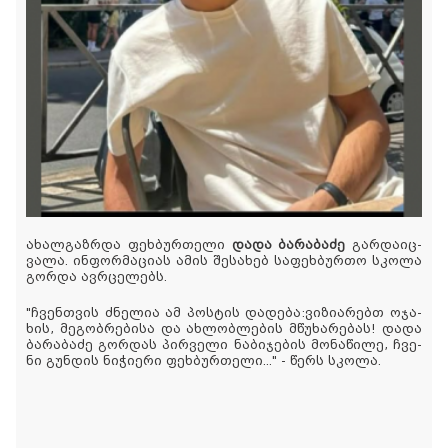
ახალ­გაზ­რდა ფეხ­ბურ­თე­ლი
დადა ბა­რა­ბა­ძე
გარ­და­იც­
ვა­ლა. ინ­ფორ­მა­ცი­ას ამის შე­სა­ხებ სა­ფეხ­ბურ­თო სკო­ლა
გორ­და ავ­რცე­ლებს.
"ჩვენ­თვის ძნე­ლია ამ პოს­ტის და­დე­ბა:ვი­ზი­ა­რებთ ოჯა­
ხის, მე­გობ­რე­ბი­სა და ახ­ლობ­ლე­ბის მწუ­ხა­რე­ბას! დადა
ბა­რა­ბა­ძე გორ­დას პირ­ვე­ლი ნა­ბი­ჯე­ბის მო­ნა­წი­ლე, ჩვე­
ნი გუნ­დის ნი­ჭი­ე­რი ფეხ­ბურ­თე­ლი..." - წერს სკო­ლა.