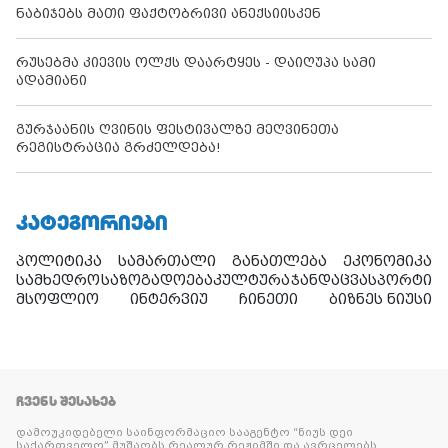
ნაბიჯებს მათი ფაქტობრივი ანექსიისკენ
რუსებმა კიევის ოლქს დაარტყეს - დაიღუპა სამი
ადამიანი
გურჯაანის ღვინის ფესტივალზე მეღვინეთა
რეგისტრაცია გრძელდება!
ᲙᲐᲢᲔᲒᲝᲠᲘᲔᲑᲘ
პოლიტიკა
სამართალი
განათლება
ეკონომიკა
სამხედრო
საზოგადოება
კულტურა
ჯანდაცვა
სპორტი
მსოფლიო
ინტერვიუ
ჩინეთი
ბიზნეს ნიუსი
ᲩᲕᲔᲜᲡ ᲨᲔᲡᲐᲮᲔᲑ
დამოუკიდებელი საინფორმაციო სააგენტო “ნიუს დეი
საქართველო” მუშაობს რეალურ რეჟიმში და ავრცელებს