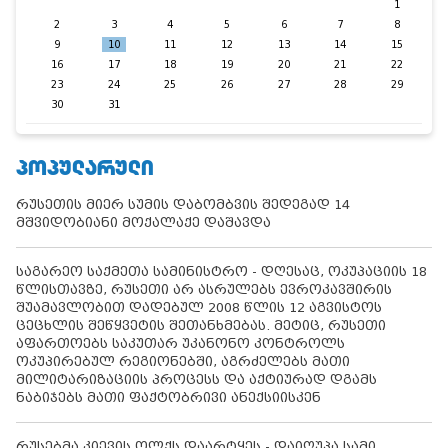
1
2
3
4
5
6
7
8
9
10
11
12
13
14
15
16
17
18
19
20
21
22
23
24
25
26
27
28
29
30
31
ᲞᲝᲞᲣᲚᲐᲠᲣᲚᲘ
რუსეთის მიერ სუმის დაბომბვის შედეგად 14
მშვიდობიანი მოქალაქე დაშავდა
საგარეო საქმეთა სამინისტრო - დღესაც, ოკუპაციის 18
წლისთავზე, რუსეთი არ ასრულებს ევროკავშირის
შუამავლობით დადებულ 2008 წლის 12 აგვისტოს
ცეცხლის შეწყვეტის შეთანხმებას. მეტიც, რუსეთი
აფართოებს საკუთარ უკანონო კონტროლს
ოკუპირებულ რეგიონებში, აგრძელებს მათი
მილიტარიზაციის პროცესს და აქტიურად დგამს
ნაბიჯებს მათი ფაქტობრივი ანექსიისკენ
რუსებმა კიევის ოლქს დაარტყეს - დაიღუპა სამი