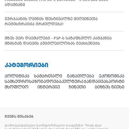
ადამიანი
გურჯაანის ღვინის ფესტივალზე მეღვინეთა
რეგისტრაცია გრძელდება!
მზეს ვერ დაემალები - PSP-ს საზაფხულო კამპანია
მზისგან დაცვის აუცილებლობას გვახსენებს
ᲙᲐᲢᲔᲒᲝᲠᲘᲔᲑᲘ
პოლიტიკა
სამართალი
განათლება
ეკონომიკა
სამხედრო
საზოგადოება
კულტურა
ჯანდაცვა
სპორტი
მსოფლიო
ინტერვიუ
ჩინეთი
ბიზნეს ნიუსი
ᲩᲕᲔᲜᲡ ᲨᲔᲡᲐᲮᲔᲑ
დამოუკიდებელი საინფორმაციო სააგენტო “ნიუს დეი