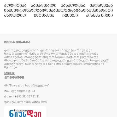
პოლიტიკა
სამართალი
განათლება
ეკონომიკა
სამხედრო
საზოგადოება
კულტურა
ჯანდაცვა
სპორტი
მსოფლიო
ინტერვიუ
ჩინეთი
ბიზნეს ნიუსი
ᲩᲕᲔᲜᲡ ᲨᲔᲡᲐᲮᲔᲑ
დამოუკიდებელი საინფორმაციო სააგენტო “ნიუს დეი
საქართველო” მუშაობს რეალურ რეჟიმში და ავრცელებს
ამომწურავ, ობიექტურ ინფორმაციას საქართველოსა და
მსოფლიოში მიმდინარე პოლიტიკურ, ეკონომიკურ, სოციალურ,
კულტურულ, სპორტულ და სხვა მნიშვნელოვანი მოვლენების
შესახებ.
ᲕᲠᲪᲚᲐᲓ
ᲙᲝᲜᲢᲐᲥᲢᲘ
პს "ნიუს დეი საქართველო"
მის: ლეჩხუმის ქ. 43
ტელ: (+995 32) 257 91 11
ფოსტა: avtandil@yahoo.com