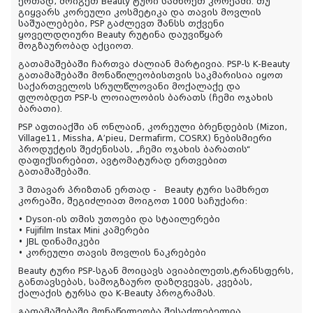
ერთად, მოიგეთ Beauty ტური სამხრეთ კორეაში. თუ
გიყვარს კორეული კოსმეტიკა და თავის მოვლის
საშუალებები, PSP გაძლევთ შანსს თქვენი
ყოველდღიური Beauty რუტინა დაუვიწყარ
მოგზაურობად აქციოთ.
გათამაშებაში ჩართვა ძალიან მარტივია. PSP-ს K-Beauty
გათამაშებაში მონაწილეობისთვის საკმარისია იყოთ
საქართველოს სრულწლოვანი მოქალაქე და
ფლობდეთ PSP-ს ლოიალობის ბარათს (ჩემი ოჯახის
ბარათი).
PSP აფთიაქში ან ონლაინ, კორეული ბრენდების (Mizon,
Village11, Missha, A’pieu, Dermafirm, COSRX) ნებისმიერი
პროდუქტის შეძენისას, „ჩემი ოჯახის ბარათის“
დაფიქსირებით, ავტომატურად ერთვებით
გათამაშებაში.
3 მთავარ პრიზთან ერთად -
Beauty ტური სამხრეთ
კორეაში, შეგიძლიათ მოიგოთ 1000 საჩუქარი:
• Dyson-ის თმის უთოები და სტაილერები
• Fujifilm Instax Mini კამერები
• JBL დინამიკები
• კორეული თავის მოვლის ნაკრებები
Beauty ტური PSP-სგან მოიცავს ავიაბილეთს,ტრანსფერს,
განთავსებას, სამოგზაურო დაზღვევას, კვებას,
ქალაქის ტურსა და K-Beauty პროგრამას.
გათამაშებაში მონაწილეობა შესაძლებელია