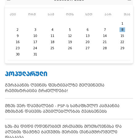
კვი
ორშ
სამ
ოთხ
ხუთ
პარ
შაბ
1
2
3
4
5
6
7
8
9
10
11
12
13
14
15
16
17
18
19
20
21
22
23
24
25
26
27
28
29
30
31
ᲞᲝᲞᲣᲚᲐᲠᲣᲚᲘ
გურჯაანის ღვინის ფესტივალზე მეღვინეთა
რეგისტრაცია გრძელდება!
მზეს ვერ დაემალები - PSP-ს საზაფხულო კამპანია
მზისგან დაცვის აუცილებლობას გვახსენებს
სუს-მა დიდი ოდენობით ქრთამის მოთხოვნისა და
აღების ფაქტზე ბათუმის მერიის თანამშრომელი
დააკავა