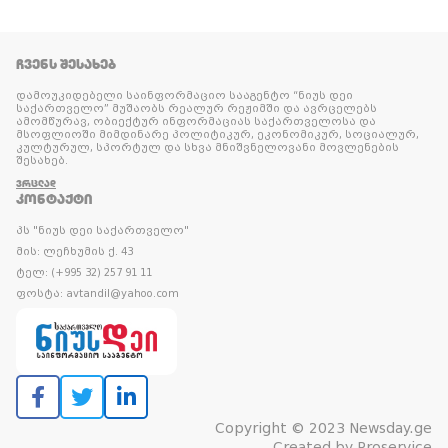
ᲩᲕᲔᲜᲡ ᲨᲔᲡᲐᲮᲔᲑ
დამოუკიდებელი საინფორმაციო სააგენტო “ნიუს დეი
საქართველო” მუშაობს რეალურ რეჟიმში და ავრცელებს
ამომწურავ, ობიექტურ ინფორმაციას საქართველოსა და
მსოფლიოში მიმდინარე პოლიტიკურ, ეკონომიკურ, სოციალურ,
კულტურულ, სპორტულ და სხვა მნიშვნელოვანი მოვლენების
შესახებ.
ᲕᲠᲪᲚᲐᲓ
ᲙᲝᲜᲢᲐᲥᲢᲘ
პს "ნიუს დეი საქართველო"
მის: ლეჩხუმის ქ. 43
ტელ: (+995 32) 257 91 11
ფოსტა: avtandil@yahoo.com
Copyright © 2023 Newsday.ge
Created by
Proservice