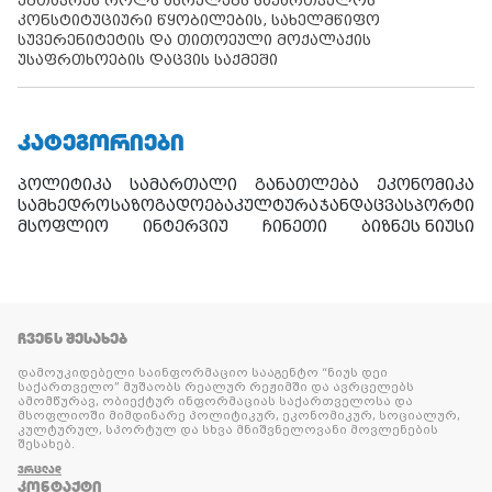
უმთავრეს როლს ასრულებს საქართველოს
კონსტიტუციური წყობილების, სახელმწიფო
სუვერენიტეტის და თითოეული მოქალაქის
უსაფრთხოების დაცვის საქმეში
ᲙᲐᲢᲔᲒᲝᲠᲘᲔᲑᲘ
პოლიტიკა
სამართალი
განათლება
ეკონომიკა
სამხედრო
საზოგადოება
კულტურა
ჯანდაცვა
სპორტი
მსოფლიო
ინტერვიუ
ჩინეთი
ბიზნეს ნიუსი
ᲩᲕᲔᲜᲡ ᲨᲔᲡᲐᲮᲔᲑ
დამოუკიდებელი საინფორმაციო სააგენტო “ნიუს დეი
საქართველო” მუშაობს რეალურ რეჟიმში და ავრცელებს
ამომწურავ, ობიექტურ ინფორმაციას საქართველოსა და
მსოფლიოში მიმდინარე პოლიტიკურ, ეკონომიკურ, სოციალურ,
კულტურულ, სპორტულ და სხვა მნიშვნელოვანი მოვლენების
შესახებ.
ᲕᲠᲪᲚᲐᲓ
ᲙᲝᲜᲢᲐᲥᲢᲘ