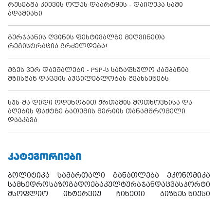
რუსებმა კიევის ოლქს დაარტყეს - დაიღუპა სამი
ადამიანი
გურჯაანის ღვინის ფესტივალზე მეღვინეთა
რეგისტრაცია გრძელდება!
მზეს ვერ დაემალები - PSP-ს საზაფხულო კამპანია
მზისგან დაცვის აუცილებლობას გვახსენებს
სუს-მა დიდი ოდენობით ქრთამის მოთხოვნისა და
აღების ფაქტზე ბათუმის მერიის თანამშრომელი
დააკავა
ᲙᲐᲢᲔᲒᲝᲠᲘᲔᲑᲘ
პოლიტიკა
სამართალი
განათლება
ეკონომიკა
სამხედრო
საზოგადოება
კულტურა
ჯანდაცვა
სპორტი
მსოფლიო
ინტერვიუ
ჩინეთი
ბიზნეს ნიუსი