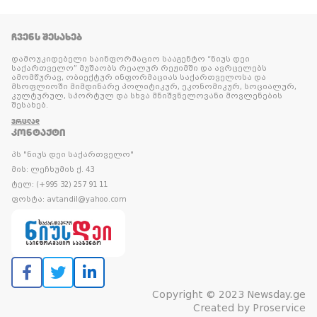
ᲩᲕᲔᲜᲡ ᲨᲔᲡᲐᲮᲔᲑ
დამოუკიდებელი საინფორმაციო სააგენტო “ნიუს დეი
საქართველო” მუშაობს რეალურ რეჟიმში და ავრცელებს
ამომწურავ, ობიექტურ ინფორმაციას საქართველოსა და
მსოფლიოში მიმდინარე პოლიტიკურ, ეკონომიკურ, სოციალურ,
კულტურულ, სპორტულ და სხვა მნიშვნელოვანი მოვლენების
შესახებ.
ᲕᲠᲪᲚᲐᲓ
ᲙᲝᲜᲢᲐᲥᲢᲘ
პს "ნიუს დეი საქართველო"
მის: ლეჩხუმის ქ. 43
ტელ: (+995 32) 257 91 11
ფოსტა: avtandil@yahoo.com
Copyright © 2023 Newsday.ge
Created by
Proservice