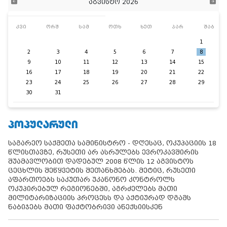
აგვისტო 2026
კვი
ორშ
სამ
ოთხ
ხუთ
პარ
შაბ
1
2
3
4
5
6
7
8
9
10
11
12
13
14
15
16
17
18
19
20
21
22
23
24
25
26
27
28
29
30
31
ᲞᲝᲞᲣᲚᲐᲠᲣᲚᲘ
საგარეო საქმეთა სამინისტრო - დღესაც, ოკუპაციის 18
წლისთავზე, რუსეთი არ ასრულებს ევროკავშირის
შუამავლობით დადებულ 2008 წლის 12 აგვისტოს
ცეცხლის შეწყვეტის შეთანხმებას. მეტიც, რუსეთი
აფართოებს საკუთარ უკანონო კონტროლს
ოკუპირებულ რეგიონებში, აგრძელებს მათი
მილიტარიზაციის პროცესს და აქტიურად დგამს
ნაბიჯებს მათი ფაქტობრივი ანექსიისკენ