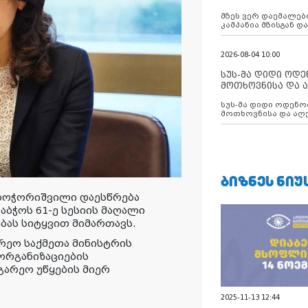
აუცილებლობას გ
მზეს ვერ დაემალები
კამპანია მზისგან 
გვახსენებს
2026-08-04 10:00
სუს-მა დიდი ოდ
მოთხოვნისა და ა
ბათუმის მერიის
სუს-მა დიდი ოდენობით ქრთამის
დააკავა
მოთხოვნისა და აღე
მერიის თანამშრომ
ᲑᲘᲖᲜᲔᲡ ᲜᲘᲣ
ა ბოჭორიშვილი დაესწრება
აბჭოს 61-ე სესიის მაღალი
ბას სიტყვით მიმართავს.
რეო საქმეთა მინისტრის
ორგანიზაციების
გარეო უწყების მიერ
2025-11-13 12:44