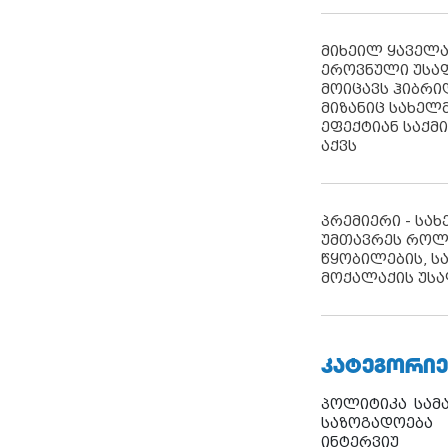
მიხეილ ყაველ
ეროვნული უსა
მოიცავს ჰიბრ
მიზანიც სახელმ
ეფექტიან საქმ
აქვს
პრემიერი - სა
უმთავრეს როლ
წყობილების, ს
მოქალაქის უსა
ᲙᲐᲢᲔᲒᲝᲠᲘᲔ
პოლიტიკა
სამ
საზოგადოება
ინტერვიუ