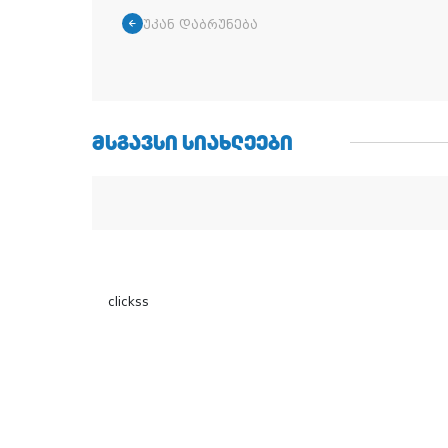
უკან დაბრუნება
ᲛᲡᲒᲐᲕᲡᲘ ᲡᲘᲐᲮᲚᲔᲔᲑᲘ
clickss