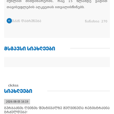
მუხლით მიმდინარეობს, რაც 15 წლამდე ვადით
თავისუფლების აღკვეთას ითვალისწინებს.
უკან დაბრუნება
ნანახია:
270
ᲛᲡᲒᲐᲕᲡᲘ ᲡᲘᲐᲮᲚᲔᲔᲑᲘ
clickss
ᲡᲘᲐᲮᲚᲔᲔᲑᲘ
2026-08-05 16:19
გურჯაანის ღვინის ფესტივალზე მეღვინეთა რეგისტრაცია
გრძელდება!