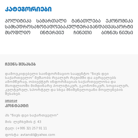
ᲙᲐᲢᲔᲒᲝᲠᲘᲔᲑᲘ
პოლიტიკა
სამართალი
განათლება
ეკონომიკა
სამხედრო
საზოგადოება
კულტურა
ჯანდაცვა
სპორტი
მსოფლიო
ინტერვიუ
ჩინეთი
ბიზნეს ნიუსი
ᲩᲕᲔᲜᲡ ᲨᲔᲡᲐᲮᲔᲑ
დამოუკიდებელი საინფორმაციო სააგენტო “ნიუს დეი
საქართველო” მუშაობს რეალურ რეჟიმში და ავრცელებს
ამომწურავ, ობიექტურ ინფორმაციას საქართველოსა და
მსოფლიოში მიმდინარე პოლიტიკურ, ეკონომიკურ, სოციალურ,
კულტურულ, სპორტულ და სხვა მნიშვნელოვანი მოვლენების
შესახებ.
ᲕᲠᲪᲚᲐᲓ
ᲙᲝᲜᲢᲐᲥᲢᲘ
პს "ნიუს დეი საქართველო"
მის: ლეჩხუმის ქ. 43
ტელ: (+995 32) 257 91 11
ფოსტა: avtandil@yahoo.com