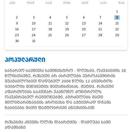
კვი
ორშ
სამ
ოთხ
ხუთ
პარ
შაბ
1
2
3
4
5
6
7
8
9
10
11
12
13
14
15
16
17
18
19
20
21
22
23
24
25
26
27
28
29
30
31
ᲞᲝᲞᲣᲚᲐᲠᲣᲚᲘ
საგარეო საქმეთა სამინისტრო - დღესაც, ოკუპაციის 18
წლისთავზე, რუსეთი არ ასრულებს ევროკავშირის
შუამავლობით დადებულ 2008 წლის 12 აგვისტოს
ცეცხლის შეწყვეტის შეთანხმებას. მეტიც, რუსეთი
აფართოებს საკუთარ უკანონო კონტროლს
ოკუპირებულ რეგიონებში, აგრძელებს მათი
მილიტარიზაციის პროცესს და აქტიურად დგამს
ნაბიჯებს მათი ფაქტობრივი ანექსიისკენ
რუსებმა კიევის ოლქს დაარტყეს - დაიღუპა სამი
ადამიანი