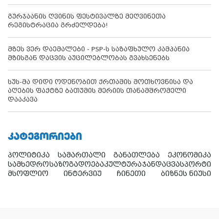
გურჯაანის ღვინის ფესტივალზე მეღვინეთა
რეგისტრაცია გრძელდება!
მზეს ვერ დაემალები - PSP-ს საზაფხულო კამპანია
მზისგან დაცვის აუცილებლობას გვახსენებს
სუს-მა დიდი ოდენობით ქრთამის მოთხოვნისა და
აღების ფაქტზე ბათუმის მერიის თანამშრომელი
დააკავა
ᲙᲐᲢᲔᲒᲝᲠᲘᲔᲑᲘ
პოლიტიკა
სამართალი
განათლება
ეკონომიკა
სამხედრო
საზოგადოება
კულტურა
ჯანდაცვა
სპორტი
მსოფლიო
ინტერვიუ
ჩინეთი
ბიზნეს ნიუსი