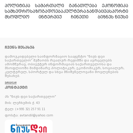
პოლიტიკა
სამართალი
განათლება
ეკონომიკა
სამხედრო
საზოგადოება
კულტურა
ჯანდაცვა
სპორტი
მსოფლიო
ინტერვიუ
ჩინეთი
ბიზნეს ნიუსი
ᲩᲕᲔᲜᲡ ᲨᲔᲡᲐᲮᲔᲑ
დამოუკიდებელი საინფორმაციო სააგენტო “ნიუს დეი
საქართველო” მუშაობს რეალურ რეჟიმში და ავრცელებს
ამომწურავ, ობიექტურ ინფორმაციას საქართველოსა და
მსოფლიოში მიმდინარე პოლიტიკურ, ეკონომიკურ, სოციალურ,
კულტურულ, სპორტულ და სხვა მნიშვნელოვანი მოვლენების
შესახებ.
ᲕᲠᲪᲚᲐᲓ
ᲙᲝᲜᲢᲐᲥᲢᲘ
პს "ნიუს დეი საქართველო"
მის: ლეჩხუმის ქ. 43
ტელ: (+995 32) 257 91 11
ფოსტა: avtandil@yahoo.com