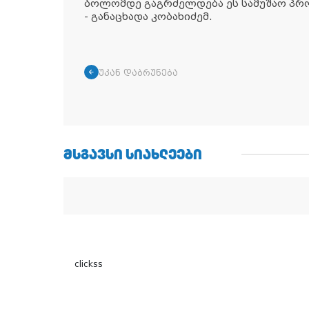
ბოლომდე გაგრძელდება ეს სამუშაო პროც
- განაცხადა კობახიძემ.
უკან დაბრუნება
ᲛᲡᲒᲐᲕᲡᲘ ᲡᲘᲐᲮᲚᲔᲔᲑᲘ
clickss