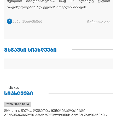
მუხლით მიმდინარეობს, რაც 15 წლამდე ვადით
თავისუფლების აღკვეთას ითვალისწინებს.
უკან დაბრუნება
ნანახია:
272
ᲛᲡᲒᲐᲕᲡᲘ ᲡᲘᲐᲮᲚᲔᲔᲑᲘ
clickss
ᲡᲘᲐᲮᲚᲔᲔᲑᲘ
2026-08-10 10:54
შსს 2014 წელს, დუშეთის მუნიციპალიტეტში
გაუჩინარებული არასრულწლოვნის გურამ დადიანიძის