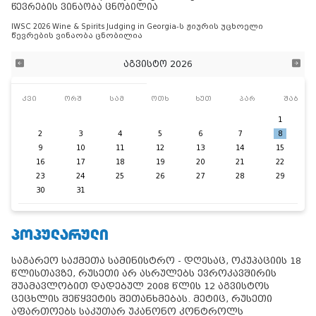
წევრების ვინაობა ცნობილია
IWSC 2026 Wine & Spirits Judging in Georgia-ს ჟიურის უცხოელი
წევრების ვინაობა ცნობილია
აგვისტო 2026
კვი
ორშ
სამ
ოთხ
ხუთ
პარ
შაბ
1
2
3
4
5
6
7
8
9
10
11
12
13
14
15
16
17
18
19
20
21
22
23
24
25
26
27
28
29
30
31
ᲞᲝᲞᲣᲚᲐᲠᲣᲚᲘ
საგარეო საქმეთა სამინისტრო - დღესაც, ოკუპაციის 18
წლისთავზე, რუსეთი არ ასრულებს ევროკავშირის
შუამავლობით დადებულ 2008 წლის 12 აგვისტოს
ცეცხლის შეწყვეტის შეთანხმებას. მეტიც, რუსეთი
აფართოებს საკუთარ უკანონო კონტროლს