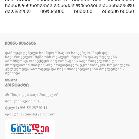
სამხედრო
საზოგადოება
კულტურა
ჯანდაცვა
სპორტი
მსოფლიო
ინტერვიუ
ჩინეთი
ბიზნეს ნიუსი
ᲩᲕᲔᲜᲡ ᲨᲔᲡᲐᲮᲔᲑ
დამოუკიდებელი საინფორმაციო სააგენტო “ნიუს დეი
საქართველო” მუშაობს რეალურ რეჟიმში და ავრცელებს
ამომწურავ, ობიექტურ ინფორმაციას საქართველოსა და
მსოფლიოში მიმდინარე პოლიტიკურ, ეკონომიკურ, სოციალურ,
კულტურულ, სპორტულ და სხვა მნიშვნელოვანი მოვლენების
შესახებ.
ᲕᲠᲪᲚᲐᲓ
ᲙᲝᲜᲢᲐᲥᲢᲘ
პს "ნიუს დეი საქართველო"
მის: ლეჩხუმის ქ. 43
ტელ: (+995 32) 257 91 11
ფოსტა: avtandil@yahoo.com