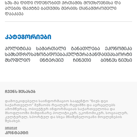
სუს-მა დიდი ოდენობით ქრთამის მოთხოვნისა და
აღების ფაქტზე ბათუმის მერიის თანამშრომელი
დააკავა
ᲙᲐᲢᲔᲒᲝᲠᲘᲔᲑᲘ
პოლიტიკა
სამართალი
განათლება
ეკონომიკა
სამხედრო
საზოგადოება
კულტურა
ჯანდაცვა
სპორტი
მსოფლიო
ინტერვიუ
ჩინეთი
ბიზნეს ნიუსი
ᲩᲕᲔᲜᲡ ᲨᲔᲡᲐᲮᲔᲑ
დამოუკიდებელი საინფორმაციო სააგენტო “ნიუს დეი
საქართველო” მუშაობს რეალურ რეჟიმში და ავრცელებს
ამომწურავ, ობიექტურ ინფორმაციას საქართველოსა და
მსოფლიოში მიმდინარე პოლიტიკურ, ეკონომიკურ, სოციალურ,
კულტურულ, სპორტულ და სხვა მნიშვნელოვანი მოვლენების
შესახებ.
ᲕᲠᲪᲚᲐᲓ
ᲙᲝᲜᲢᲐᲥᲢᲘ