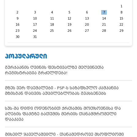
1
2
3
4
5
6
7
8
9
10
11
12
13
14
15
16
17
18
19
20
21
22
23
24
25
26
27
28
29
30
31
ᲞᲝᲞᲣᲚᲐᲠᲣᲚᲘ
გურჯაანის ღვინის ფესტივალზე მეღვინეთა
რეგისტრაცია გრძელდება!
მზეს ვერ დაემალები - PSP-ს საზაფხულო კამპანია
მზისგან დაცვის აუცილებლობას გვახსენებს
სუს-მა დიდი ოდენობით ქრთამის მოთხოვნისა და
აღების ფაქტზე ბათუმის მერიის თანამშრომელი
დააკავა
მიხეილ ყაველაშვილი - თანამედროვე მსოფლიოში